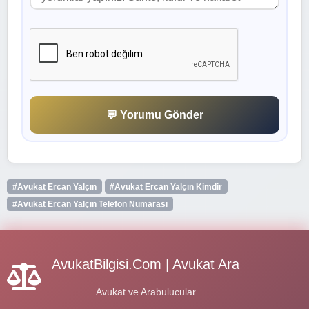
💬 Yorumu Gönder
#Avukat Ercan Yalçın
#Avukat Ercan Yalçın Kimdir
#Avukat Ercan Yalçın Telefon Numarası
AvukatBilgisi.Com | Avukat Ara
Avukat ve Arabulucular