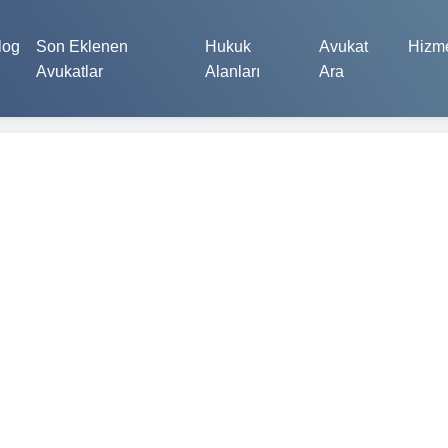
log
Son Eklenen
Hukuk
Avukat
Hizme
Avukatlar
Alanları
Ara