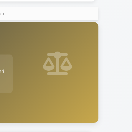
an
eri