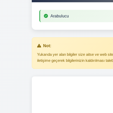
Arabulucu
Not:
Yukarıda yer alan bilgiler size aitse ve web s
iletişime geçerek bilgilerinizin kaldırılması tale