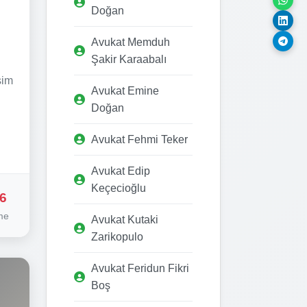
Doğan
Avukat Memduh
Şakir Karaabalı
şim
Avukat Emine
Doğan
Avukat Fehmi Teker
Avukat Edip
Keçecioğlu
6
me
Avukat Kutaki
Zarikopulo
Avukat Feridun Fikri
Boş