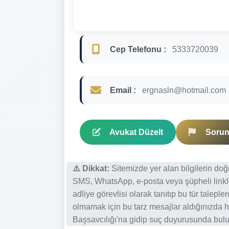
Cep Telefonu :
5333720039
Email :
ergnasln@hotmail.com
Avukat Düzelt
Sorun 
⚠️ Dikkat:
Sitemizde yer alan bilgilerin do
SMS, WhatsApp, e-posta veya şüpheli linkl
adliye görevlisi olarak tanıtıp bu tür talepl
olmamak için bu tarz mesajlar aldığınızda h
Başsavcılığı'na gidip suç duyurusunda bulun