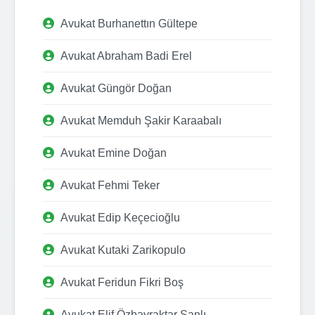
Avukat Burhanettın Gültepe
Avukat Abraham Badi Erel
Avukat Güngör Doğan
Avukat Memduh Şakir Karaabalı
Avukat Emine Doğan
Avukat Fehmi Teker
Avukat Edip Keçecioğlu
Avukat Kutaki Zarikopulo
Avukat Feridun Fikri Boş
Avukat Elif Özbayraktar Şanlı