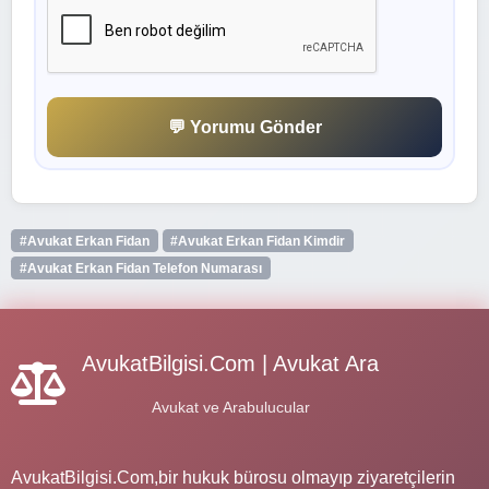
💬 Yorumu Gönder
#Avukat Erkan Fidan
#Avukat Erkan Fidan Kimdir
#Avukat Erkan Fidan Telefon Numarası
AvukatBilgisi.Com | Avukat Ara
Avukat ve Arabulucular
AvukatBilgisi.Com,bir hukuk bürosu olmayıp ziyaretçilerin