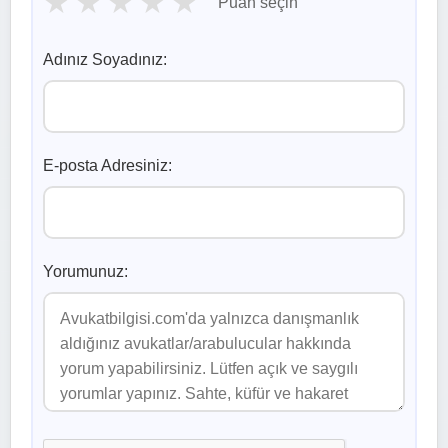
★
★
★
★
★
Puan seçin
Adınız Soyadınız:
E-posta Adresiniz:
Yorumunuz: