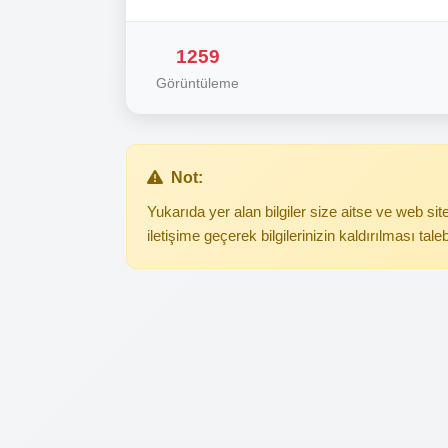
1259
Görüntüleme
Not:
Yukarıda yer alan bilgiler size aitse ve web s
iletişime geçerek bilgilerinizin kaldırılması tale