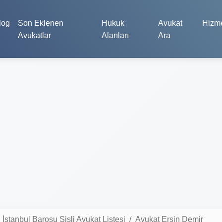
log
Son Eklenen
Hukuk
Avukat
Hizme
Avukatlar
Alanları
Ara
İstanbul Barosu Şişli Avukat Listesi
Avukat Ersin Demir