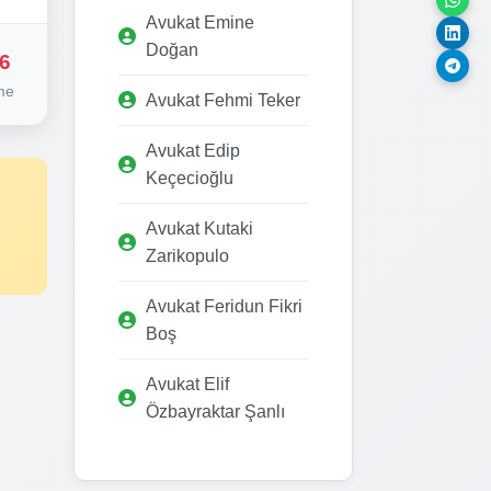
Avukat Emine
Doğan
6
me
Avukat Fehmi Teker
Avukat Edip
Keçecioğlu
Avukat Kutaki
Zarikopulo
Avukat Feridun Fikri
Boş
Avukat Elif
Özbayraktar Şanlı