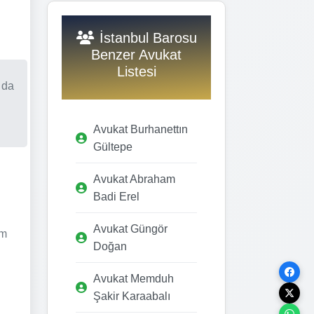
İstanbul Barosu
Benzer Avukat
Listesi
 da
Avukat Burhanettın
Gültepe
Avukat Abraham
Badi Erel
Avukat Güngör
im
Doğan
Avukat Memduh
Şakir Karaabalı