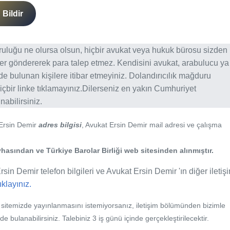
Bildir
ğruluğu ne olursa olsun, hiçbir avukat veya hukuk bürosu sizden
er göndererek para talep etmez. Kendisini avukat, arabulucu ya
erde bulunan kişilere itibar etmeyiniz. Dolandırıcılık mağduru
içbir linke tıklamayınız.Dilerseniz en yakın Cumhuriyet
abilirsiniz.
 Ersin Demir
adres bilgisi
, Avukat Ersin Demir mail adresi ve çalışma
hasından ve Türkiye Barolar Birliği web sitesinden alınmıştır.
sin Demir telefon bilgileri ve Avukat Ersin Demir 'ın diğer iletiş
tıklayınız.
b sitemizde yayınlanmasını istemiyorsanız, iletişim bölümünden bizimle
nde bulanabilirsiniz. Talebiniz 3 iş günü içinde gerçekleştirilecektir.