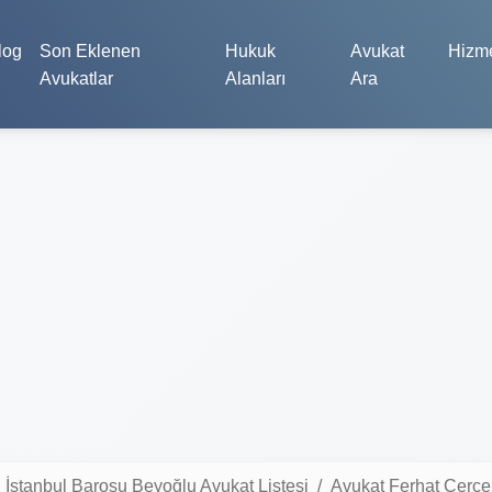
log
Son Eklenen
Hukuk
Avukat
Hizme
Avukatlar
Alanları
Ara
İstanbul Barosu Beyoğlu Avukat Listesi
Avukat Ferhat Çerçe