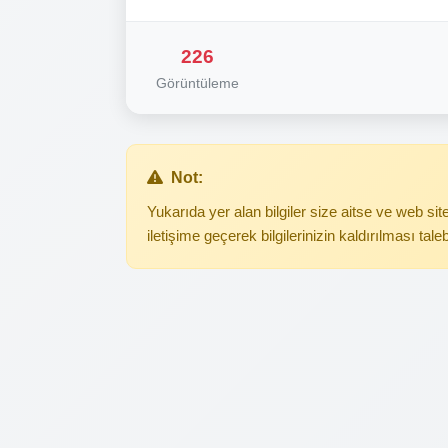
226
Görüntüleme
Not:
Yukarıda yer alan bilgiler size aitse ve web s
iletişime geçerek bilgilerinizin kaldırılması tale