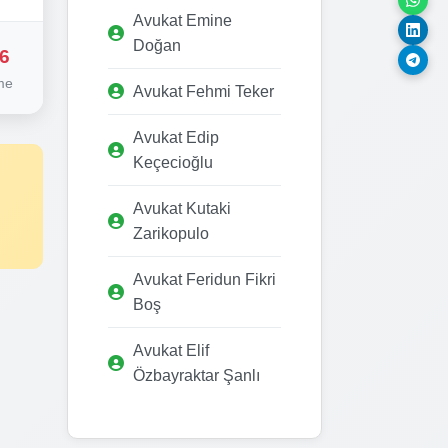
Avukat Emine
Doğan
6
me
Avukat Fehmi Teker
Avukat Edip
Keçecioğlu
Avukat Kutaki
Zarikopulo
Avukat Feridun Fikri
Boş
Avukat Elif
Özbayraktar Şanlı