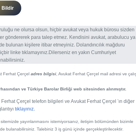
Bildir
ğruluğu ne olursa olsun, hiçbir avukat veya hukuk bürosu sizden
er göndererek para talep etmez. Kendisini avukat, arabulucu ya
erde bulunan kişilere itibar etmeyiniz. Dolandırıcılık mağduru
içbir linke tıklamayınız.Dilerseniz en yakın Cumhuriyet
abilirsiniz.
at Ferhat Çerçel
adres bilgisi
, Avukat Ferhat Çerçel mail adresi ve çal
hasından ve Türkiye Barolar Birliği web sitesinden alınmıştır.
 Ferhat Çerçel telefon bilgileri ve Avukat Ferhat Çerçel 'ın diğer
ğlantıyı
tıklayınız.
b sitemizde yayınlanmasını istemiyorsanız, iletişim bölümünden bizimle
nde bulanabilirsiniz. Talebiniz 3 iş günü içinde gerçekleştirilecektir.