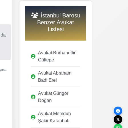
İstanbul Barosu
Benzer Avukat
Listesi
 da
Avukat Burhanettın
Gültepe
ışma
Avukat Abraham
Badi Erel
Avukat Güngör
Doğan
Avukat Memduh
Şakir Karaabalı