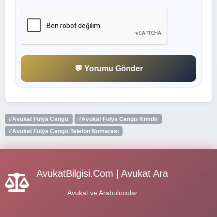
💬 Yorumu Gönder
#Avukat Fulya Cengiz
#Avukat Fulya Cengiz Kimdir
#Avukat Fulya Cengiz Telefon Numarası
AvukatBilgisi.Com | Avukat Ara
Avukat ve Arabulucular