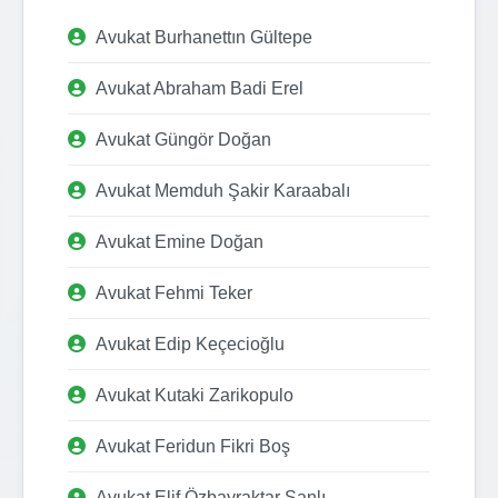
Avukat Burhanettın Gültepe
Avukat Abraham Badi Erel
Avukat Güngör Doğan
Avukat Memduh Şakir Karaabalı
Avukat Emine Doğan
Avukat Fehmi Teker
Avukat Edip Keçecioğlu
Avukat Kutaki Zarikopulo
Avukat Feridun Fikri Boş
Avukat Elif Özbayraktar Şanlı