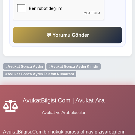
💬 Yorumu Gönder
#Avukat Gonca Aydın
#Avukat Gonca Aydın Kimdir
#Avukat Gonca Aydın Telefon Numarası
AvukatBilgisi.Com | Avukat Ara
Avukat ve Arabulucular
AvukatBilgisi.Com,bir hukuk bürosu olmayıp ziyaretçilerin