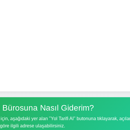
 Bürosuna Nasıl Giderim?
n, aşağıdaki yer alan "Yol Tarifi Al" butonuna tıklayarak, açıla
göre ilgili adrese ulaşabilirsiniz.