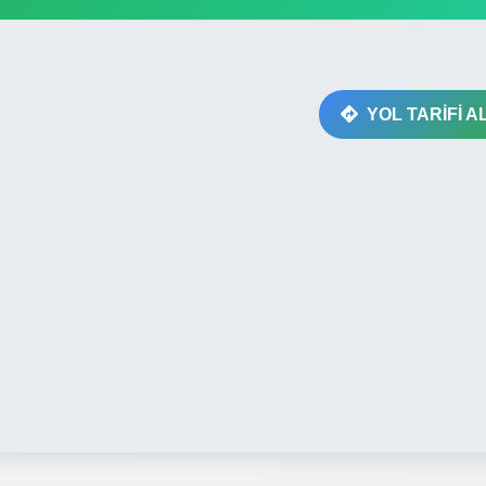
YOL TARİFİ A