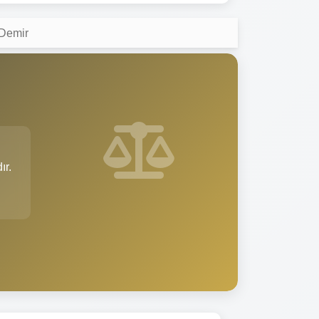
Demir
ır.