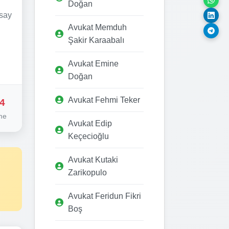
Doğan
ksay
Avukat Memduh
Şakir Karaabalı
Avukat Emine
Doğan
Avukat Fehmi Teker
4
me
Avukat Edip
Keçecioğlu
Avukat Kutaki
Zarikopulo
Avukat Feridun Fikri
Boş