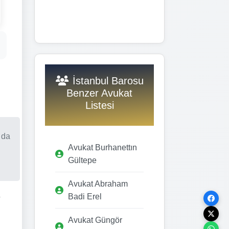
İstanbul Barosu
Benzer Avukat
Listesi
 da
Avukat Burhanettın
Gültepe
Avukat Abraham
Badi Erel
r
Avukat Güngör