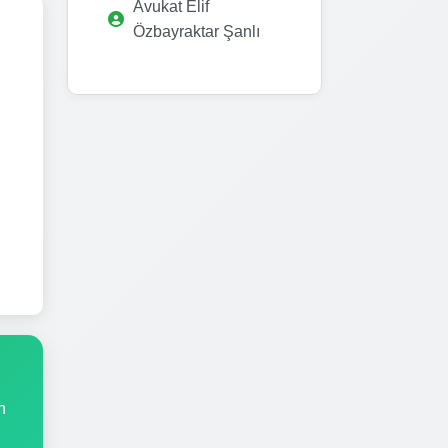
Avukat Elif
Özbayraktar Şanlı
n