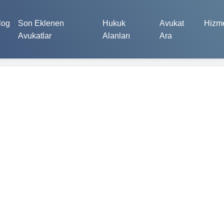
log
Son Eklenen
Hukuk
Avukat
Hizme
Avukatlar
Alanları
Ara