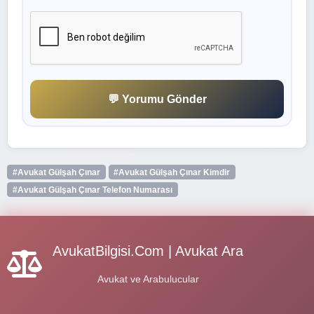
💬 Yorumu Gönder
#Avukat Gülşah Çınar
#Avukat Gülşah Çınar Kimdir
#Avukat Gülşah Çınar Telefon Numarası
AvukatBilgisi.Com | Avukat Ara
Avukat ve Arabulucular