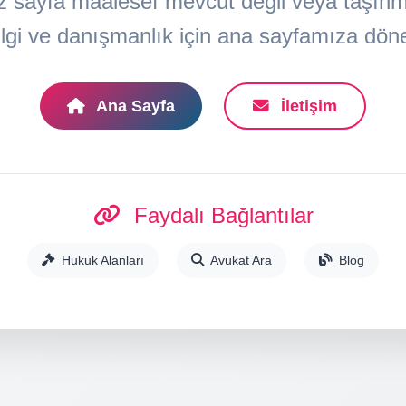
z sayfa maalesef mevcut değil veya taşınmış
lgi ve danışmanlık için ana sayfamıza döneb
Ana Sayfa
İletişim
Faydalı Bağlantılar
Hukuk Alanları
Avukat Ara
Blog