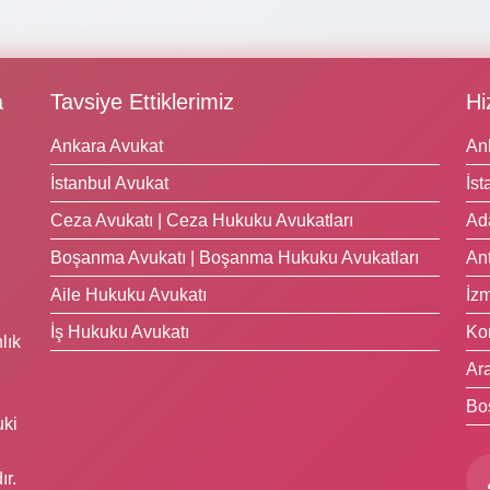
a
Tavsiye Ettiklerimiz
Hi
Ankara Avukat
An
İstanbul Avukat
İst
Ceza Avukatı | Ceza Hukuku Avukatları
Ad
Boşanma Avukatı | Boşanma Hukuku Avukatları
Ant
Aile Hukuku Avukatı
İzm
İş Hukuku Avukatı
Ko
lık
Ara
Bo
uki
ır.