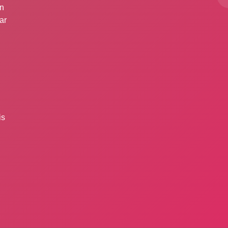
ın
ar
is