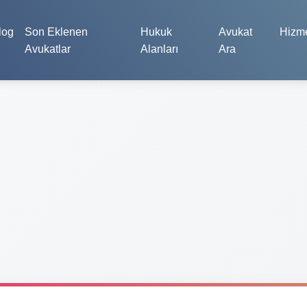
log
Son Eklenen
Hukuk
Avukat
Hizme
Avukatlar
Alanları
Ara