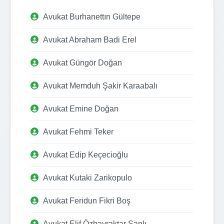
Avukat Burhanettın Gültepe
Avukat Abraham Badi Erel
Avukat Güngör Doğan
Avukat Memduh Şakir Karaabalı
Avukat Emine Doğan
Avukat Fehmi Teker
Avukat Edip Keçecioğlu
Avukat Kutaki Zarikopulo
Avukat Feridun Fikri Boş
Avukat Elif Özbayraktar Şanlı