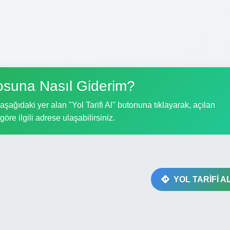
osuna Nasıl Giderim?
şağıdaki yer alan "Yol Tarifi Al" butonuna tıklayarak, açılan
göre ilgili adrese ulaşabilirsiniz.
YOL TARİFİ A