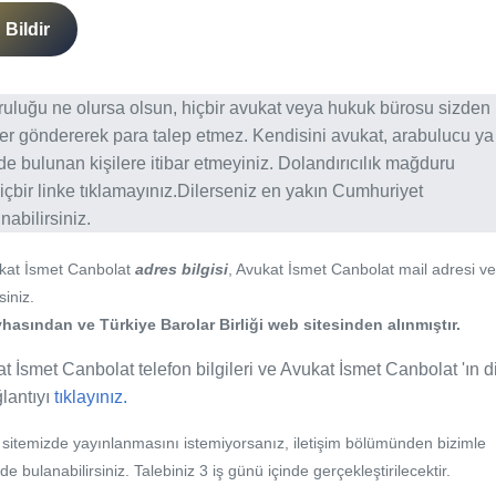
Bildir
ğruluğu ne olursa olsun, hiçbir avukat veya hukuk bürosu sizden
er göndererek para talep etmez. Kendisini avukat, arabulucu ya
erde bulunan kişilere itibar etmeyiniz. Dolandırıcılık mağduru
içbir linke tıklamayınız.Dilerseniz en yakın Cumhuriyet
abilirsiniz.
ukat İsmet Canbolat
adres bilgisi
, Avukat İsmet Canbolat mail adresi ve
siniz.
hasından ve Türkiye Barolar Birliği web sitesinden alınmıştır.
t İsmet Canbolat telefon bilgileri ve Avukat İsmet Canbolat 'ın d
ğlantıyı
tıklayınız.
b sitemizde yayınlanmasını istemiyorsanız, iletişim bölümünden bizimle
nde bulanabilirsiniz. Talebiniz 3 iş günü içinde gerçekleştirilecektir.