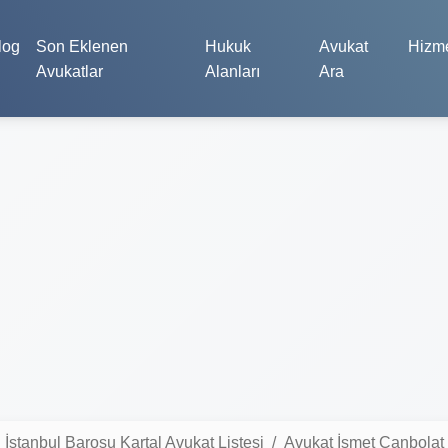
log
Son Eklenen
Hukuk
Avukat
Hizme
Avukatlar
Alanları
Ara
İstanbul Barosu Kartal Avukat Listesi
Avukat İsmet Canbolat