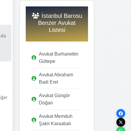
İstanbul Barosu
Benzer Avukat
Listesi
 da
Avukat Burhanettın
Gültepe
Avukat Abraham
Badi Erel
Avukat Güngör
iğer
Doğan
Avukat Memduh
Şakir Karaabalı