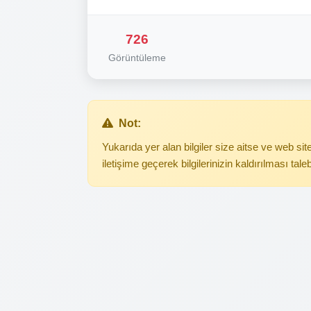
726
Görüntüleme
Not:
Yukarıda yer alan bilgiler size aitse ve web s
iletişime geçerek bilgilerinizin kaldırılması tale