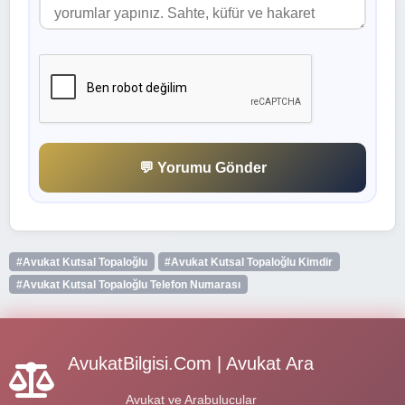
💬 Yorumu Gönder
#Avukat Kutsal Topaloğlu
#Avukat Kutsal Topaloğlu Kimdir
#Avukat Kutsal Topaloğlu Telefon Numarası
AvukatBilgisi.Com | Avukat Ara
Avukat ve Arabulucular