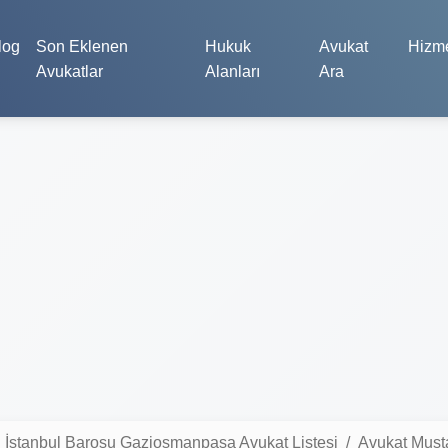
log
Son Eklenen
Hukuk
Avukat
Hizme
Avukatlar
Alanları
Ara
İstanbul Barosu Gaziosmanpaşa Avukat Listesi
Avukat Must