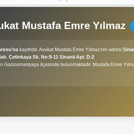
vukat Mustafa Emre Yılmaz
arosu'na
kayıtlıdır. Avukat Mustafa Emre Yılmaz'nin adresi
Sina
h. Çetinkaya Sk. No:9-11 Sinanlı Apt. D:2
li'nin Gaziosmanpaşa ilçesinde bulunmaktadır. Mustafa Emre Yılm