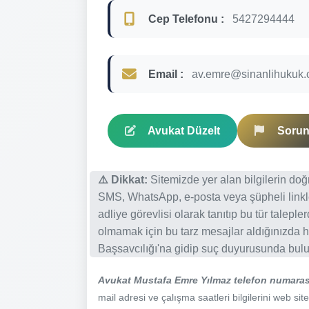
Cep Telefonu :
5427294444
Email :
av.emre@sinanlihukuk
Avukat Düzelt
Sorun 
⚠️ Dikkat:
Sitemizde yer alan bilgilerin do
SMS, WhatsApp, e-posta veya şüpheli linkl
adliye görevlisi olarak tanıtıp bu tür talepl
olmamak için bu tarz mesajlar aldığınızda h
Başsavcılığı'na gidip suç duyurusunda bulun
Avukat Mustafa Emre Yılmaz telefon numaras
mail adresi ve çalışma saatleri bilgilerini web site