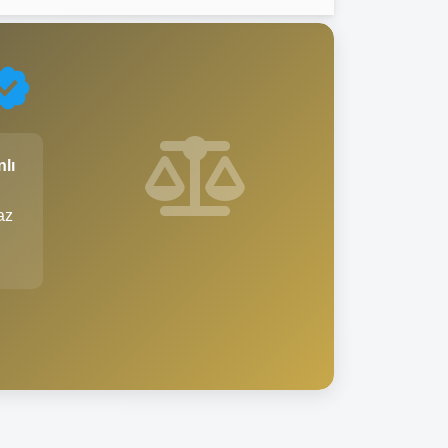
nlı
az