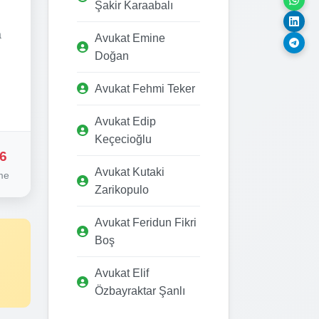
Şakir Karaabalı
a
Avukat Emine
Doğan
Avukat Fehmi Teker
Avukat Edip
Keçecioğlu
6
Avukat Kutaki
me
Zarikopulo
Avukat Feridun Fikri
Boş
Avukat Elif
Özbayraktar Şanlı