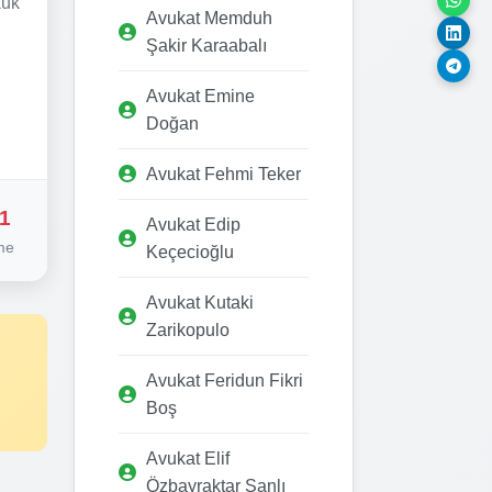
kuk
Avukat Memduh
Şakir Karaabalı
Avukat Emine
Doğan
Avukat Fehmi Teker
1
Avukat Edip
me
Keçecioğlu
Avukat Kutaki
Zarikopulo
Avukat Feridun Fikri
Boş
Avukat Elif
Özbayraktar Şanlı