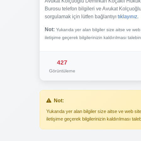
Avukat Kolçuoğlu Demirkan Koçaklı Hukuk 
Burosu telefon bilgileri ve Avukat Kolçuoğlu
sorgulamak için lütfen bağlantıyı
tıklayınız.
Not:
Yukarıda yer alan bilgiler size aitse ve we
iletişime geçerek bilgilerinizin kaldırılması talebi
427
Görüntüleme
Not:
Yukarıda yer alan bilgiler size aitse ve web s
iletişime geçerek bilgilerinizin kaldırılması tale