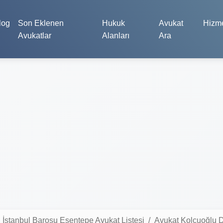
log
Son Eklenen
Hukuk
Avukat
Hizme
Avukatlar
Alanları
Ara
İstanbul Barosu Esentepe Avukat Listesi
Avukat Kolçuoğlu 