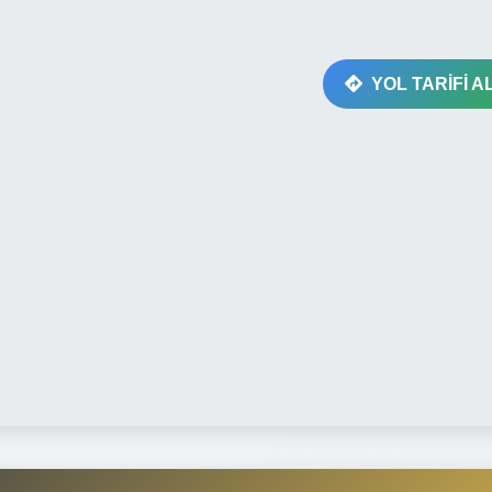
YOL TARİFİ A