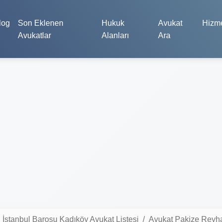
log
Son Eklenen
Hukuk
Avukat
Hizme
Avukatlar
Alanları
Ara
İstanbul Barosu Kadıköy Avukat Listesi
Avukat Pakize Reyh