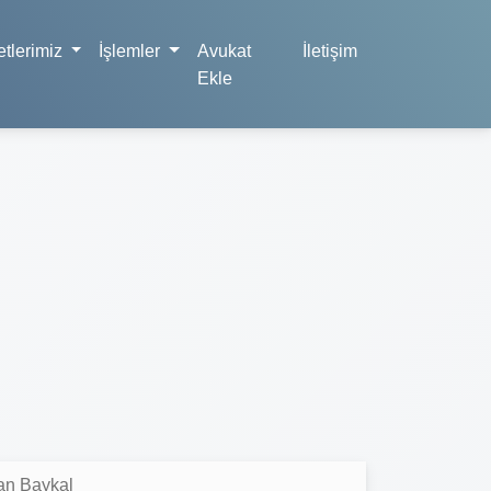
tlerimiz
İşlemler
Avukat
İletişim
Ekle
an Baykal