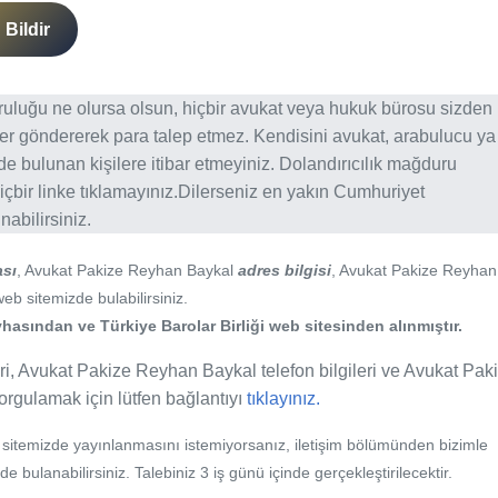
Bildir
ğruluğu ne olursa olsun, hiçbir avukat veya hukuk bürosu sizden
er göndererek para talep etmez. Kendisini avukat, arabulucu ya
erde bulunan kişilere itibar etmeyiniz. Dolandırıcılık mağduru
içbir linke tıklamayınız.Dilerseniz en yakın Cumhuriyet
abilirsiniz.
ası
, Avukat Pakize Reyhan Baykal
adres bilgisi
, Avukat Pakize Reyhan
web sitemizde bulabilirsiniz.
hasından ve Türkiye Barolar Birliği web sitesinden alınmıştır.
i, Avukat Pakize Reyhan Baykal telefon bilgileri ve Avukat Pak
sorgulamak için lütfen bağlantıyı
tıklayınız.
b sitemizde yayınlanmasını istemiyorsanız, iletişim bölümünden bizimle
nde bulanabilirsiniz. Talebiniz 3 iş günü içinde gerçekleştirilecektir.