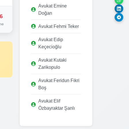
Avukat Emine
Doğan
6
me
Avukat Fehmi Teker
Avukat Edip
Keçecioğlu
Avukat Kutaki
Zarikopulo
Avukat Feridun Fikri
Boş
Avukat Elif
Özbayraktar Şanlı