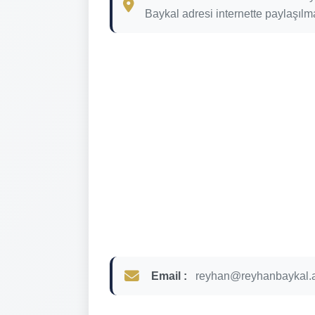
Baykal adresi internette paylaşılma
Email :
reyhan@reyhanbaykal.a