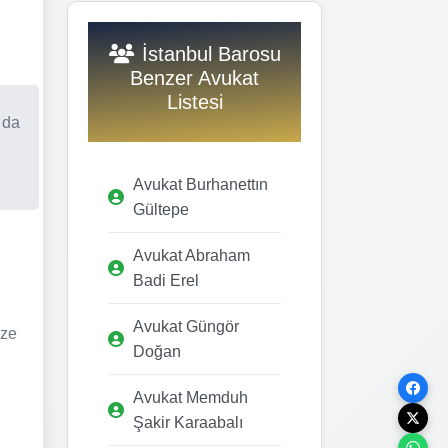
İstanbul Barosu
Benzer Avukat
Listesi
 da
Avukat Burhanettın
Gültepe
Avukat Abraham
Badi Erel
Avukat Güngör
ize
Doğan
Avukat Memduh
Şakir Karaabalı