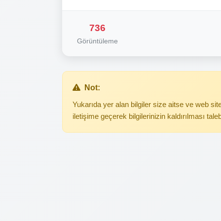
736
Görüntüleme
Not:
Yukarıda yer alan bilgiler size aitse ve web s
iletişime geçerek bilgilerinizin kaldırılması tale