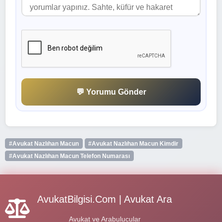
💬 Yorumu Gönder
#Avukat Nazlıhan Macun
#Avukat Nazlıhan Macun Kimdir
#Avukat Nazlıhan Macun Telefon Numarası
AvukatBilgisi.Com | Avukat Ara
Avukat ve Arabulucular