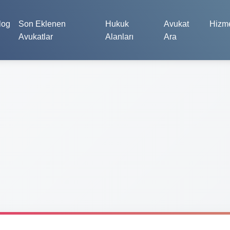
log
Son Eklenen
Hukuk
Avukat
Hizme
Avukatlar
Alanları
Ara