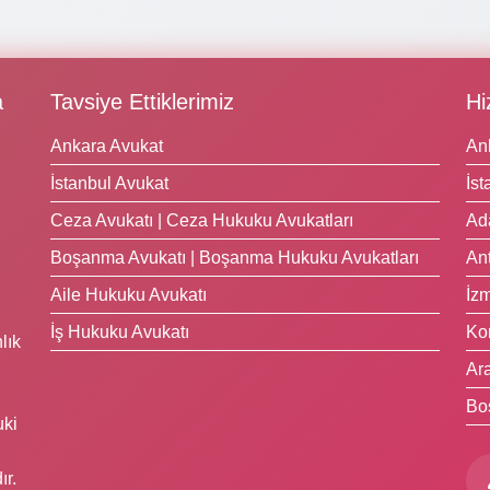
a
Tavsiye Ettiklerimiz
Hi
Ankara Avukat
An
İstanbul Avukat
İst
Ceza Avukatı | Ceza Hukuku Avukatları
Ad
Boşanma Avukatı | Boşanma Hukuku Avukatları
Ant
Aile Hukuku Avukatı
İzm
İş Hukuku Avukatı
Ko
lık
Ara
Bo
uki
ır.