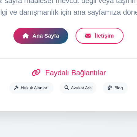
z sayfa maalesef mevcut değil veya taşınmış
lgi ve danışmanlık için ana sayfamıza döneb
Ana Sayfa
İletişim
Faydalı Bağlantılar
Hukuk Alanları
Avukat Ara
Blog