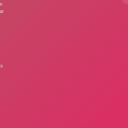
ın
ar
is