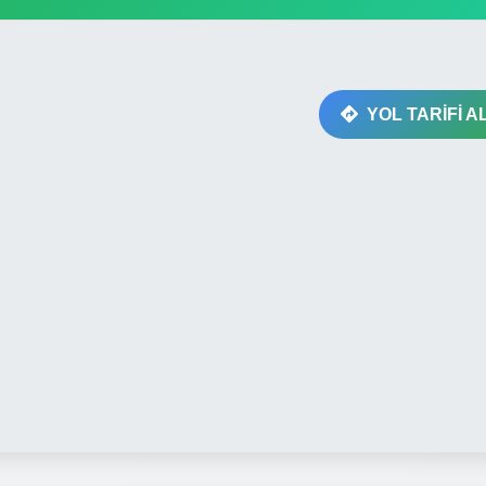
YOL TARİFİ A