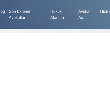
log
Son Eklenen
Hukuk
Avukat
Hizme
Avukatlar
Alanları
Ara