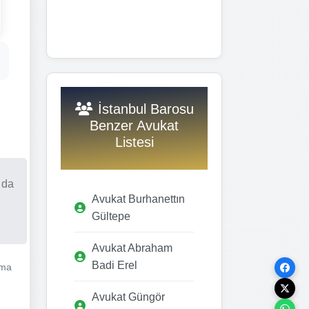
İstanbul Barosu
Benzer Avukat
Listesi
 da
Avukat Burhanettın
Gültepe
Avukat Abraham
Badi Erel
şma
Avukat Güngör