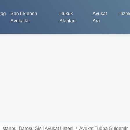
log
Son Eklenen
Hukuk
Avukat
Hizme
Avukatlar
Alanları
Ara
İstanbul Barosu Şişli Avukat Listesi
Avukat Tuğba Güldemir