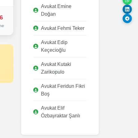
Avukat Emine
Doğan
6
me
Avukat Fehmi Teker
Avukat Edip
Keçecioğlu
Avukat Kutaki
Zarikopulo
Avukat Feridun Fikri
Boş
Avukat Elif
Özbayraktar Şanlı