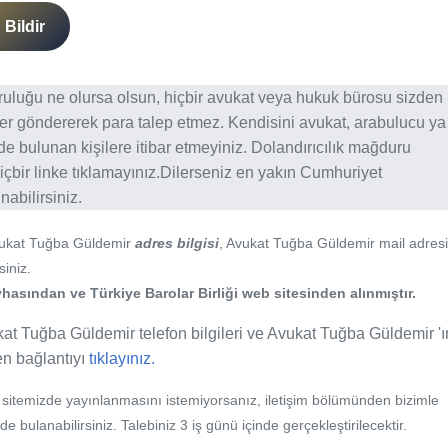
Bildir
ğruluğu ne olursa olsun, hiçbir avukat veya hukuk bürosu sizden
er göndererek para talep etmez. Kendisini avukat, arabulucu ya
erde bulunan kişilere itibar etmeyiniz. Dolandırıcılık mağduru
içbir linke tıklamayınız.Dilerseniz en yakın Cumhuriyet
abilirsiniz.
vukat Tuğba Güldemir
adres bilgisi
, Avukat Tuğba Güldemir mail adresi
siniz.
hasından ve Türkiye Barolar Birliği web sitesinden alınmıştır.
at Tuğba Güldemir telefon bilgileri ve Avukat Tuğba Güldemir 'ı
fen bağlantıyı
tıklayınız.
b sitemizde yayınlanmasını istemiyorsanız, iletişim bölümünden bizimle
nde bulanabilirsiniz. Talebiniz 3 iş günü içinde gerçekleştirilecektir.