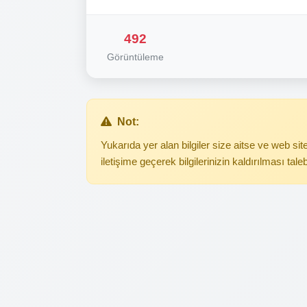
492
Görüntüleme
Not:
Yukarıda yer alan bilgiler size aitse ve web s
iletişime geçerek bilgilerinizin kaldırılması tale