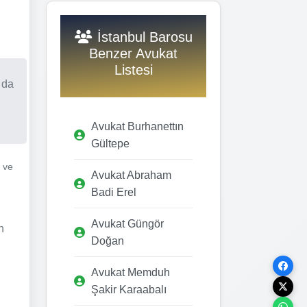
İstanbul Barosu
Benzer Avukat
Listesi
 da
Avukat Burhanettın
Gültepe
 ve
Avukat Abraham
Badi Erel
Avukat Güngör
n
Doğan
Avukat Memduh
Şakir Karaabalı