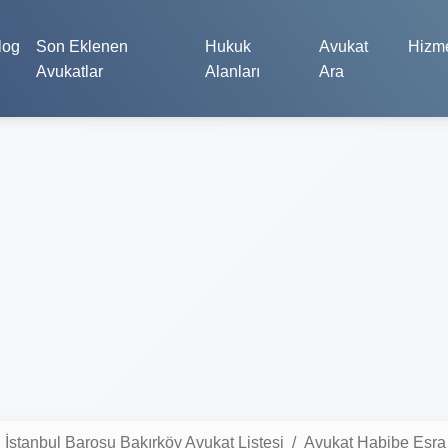
log
Son Eklenen
Hukuk
Avukat
Hizme
Avukatlar
Alanları
Ara
İstanbul Barosu Bakırköy Avukat Listesi
Avukat Habibe Esra