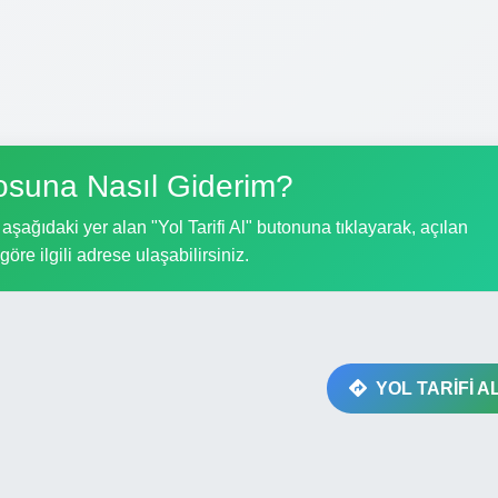
osuna Nasıl Giderim?
şağıdaki yer alan "Yol Tarifi Al" butonuna tıklayarak, açılan
göre ilgili adrese ulaşabilirsiniz.
YOL TARİFİ A