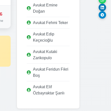
Avukat Emine
Doğan
6
me
Avukat Fehmi Teker
Avukat Edip
Keçecioğlu
Avukat Kutaki
Zarikopulo
Avukat Feridun Fikri
Boş
Avukat Elif
Özbayraktar Şanlı