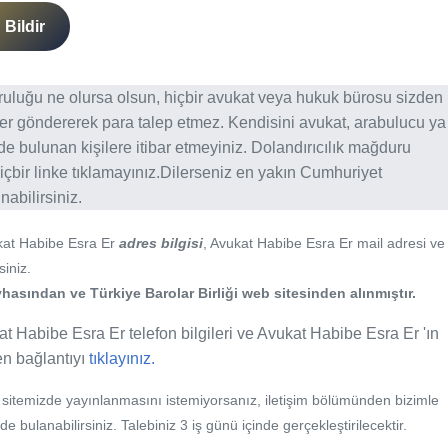
Bildir
ğruluğu ne olursa olsun, hiçbir avukat veya hukuk bürosu sizden
er göndererek para talep etmez. Kendisini avukat, arabulucu ya
erde bulunan kişilere itibar etmeyiniz. Dolandırıcılık mağduru
içbir linke tıklamayınız.Dilerseniz en yakın Cumhuriyet
abilirsiniz.
kat Habibe Esra Er
adres bilgisi
, Avukat Habibe Esra Er mail adresi ve
siniz.
hasından ve Türkiye Barolar Birliği web sitesinden alınmıştır.
at Habibe Esra Er telefon bilgileri ve Avukat Habibe Esra Er 'ın
fen bağlantıyı
tıklayınız.
b sitemizde yayınlanmasını istemiyorsanız, iletişim bölümünden bizimle
nde bulanabilirsiniz. Talebiniz 3 iş günü içinde gerçekleştirilecektir.