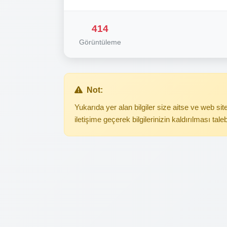
414
Görüntüleme
Not:
Yukarıda yer alan bilgiler size aitse ve web s
iletişime geçerek bilgilerinizin kaldırılması tale