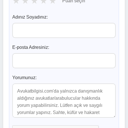
★
★
★
★
★
Puan seçin
Adınız Soyadınız:
E-posta Adresiniz:
Yorumunuz: