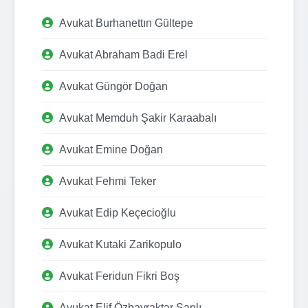
Avukat Burhanettın Gültepe
Avukat Abraham Badi Erel
Avukat Güngör Doğan
Avukat Memduh Şakir Karaabalı
Avukat Emine Doğan
Avukat Fehmi Teker
Avukat Edip Keçecioğlu
Avukat Kutaki Zarikopulo
Avukat Feridun Fikri Boş
Avukat Elif Özbayraktar Şanlı