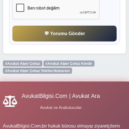
💬 Yorumu Gönder
#Avukat Alper Çohaz
#Avukat Alper Çohaz Kimdir
#Avukat Alper Çohaz Telefon Numarası
AvukatBilgisi.Com | Avukat Ara
Avukat ve Arabulucular
AvukatBilgisi.Com,bir hukuk bürosu olmayıp ziyaretçilerin