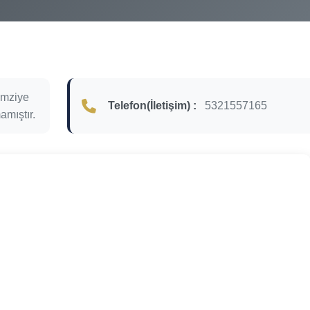
mziye
Telefon(İletişim) :
5321557165
amıştır.