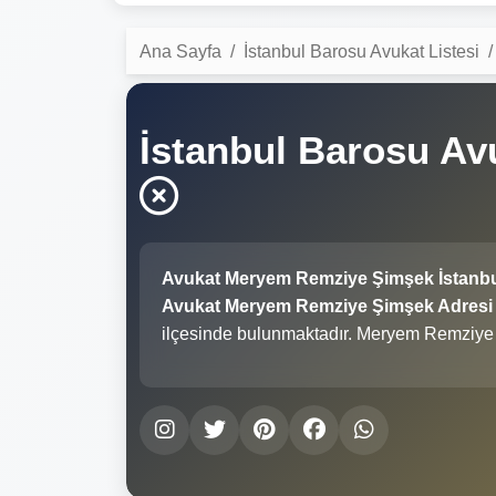
Ana Sayfa
İstanbul Barosu Avukat Listesi
İstanbul Barosu A
Avukat Meryem Remziye Şimşek İstanbu
Avukat Meryem Remziye Şimşek Adresi İn
ilçesinde bulunmaktadır. Meryem Remziye