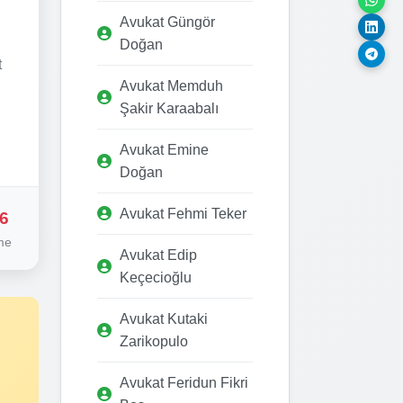
Avukat Güngör
Doğan
t
Avukat Memduh
Şakir Karaabalı
Avukat Emine
Doğan
Avukat Fehmi Teker
6
me
Avukat Edip
Keçecioğlu
Avukat Kutaki
Zarikopulo
Avukat Feridun Fikri