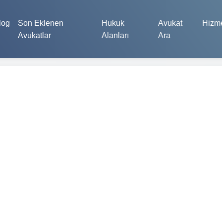
log
Son Eklenen
Hukuk
Avukat
Hizme
Avukatlar
Alanları
Ara