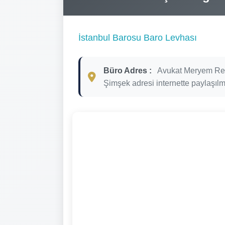
İstanbul Barosu Baro Levhası
Büro Adres :
Avukat Meryem Re
Şimşek adresi internette paylaşılm