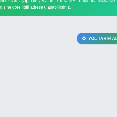
k için, aşağıdaki yer alan "Yol Tarifi Al" butonuna tıklayarak,
gisine göre ilgili adrese ulaşabilirsiniz.
YOL TARİFİ A