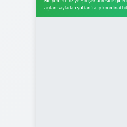
Meryem Remziye Şimşek adresine gidebilme
açılan sayfadan yol tarifi alıp koordinat bil