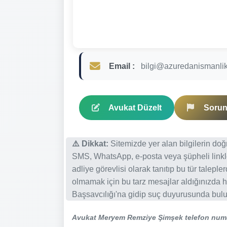
Email :
bilgi@azuredanismanlik
Avukat Düzelt
Sorun 
⚠️ Dikkat:
Sitemizde yer alan bilgilerin do
SMS, WhatsApp, e-posta veya şüpheli linkl
adliye görevlisi olarak tanıtıp bu tür talepl
olmamak için bu tarz mesajlar aldığınızda h
Başsavcılığı'na gidip suç duyurusunda bulun
Avukat Meryem Remziye Şimşek telefon num