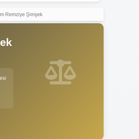
em Remziye Şimşek
şek
esi