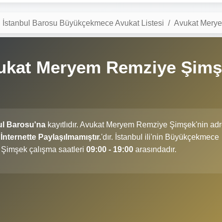
İstanbul Barosu Büyükçekmece Avukat Listesi
Avukat Mery
vukat Meryem Remziye Şim
l Barosu'na
kayıtlıdır. Avukat Meryem Remziye Şimşek'nin adr
ternette Paylaşılmamıştır.
'dır. İstanbul ili'nin Büyükçekmece
 Şimşek çalışma saatleri
09:00 - 19:00
arasındadır.