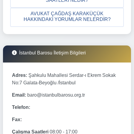
SAATLERI NEDIR?
AVUKAT ÇAĞDAŞ KARAKÜÇÜK
HAKKINDAKI YORUMLAR NELERDIR?
İstanbul Barosu İletişim Bilgileri
Adres:
Şahkulu Mahallesi Serdar-ı Ekrem Sokak
No:7 Galata-Beyoğlu /İstanbul
Email:
baro@istanbulbarosu.org.tr
Telefon:
Fax:
Çalışma Saatleri
08:00 - 17:00