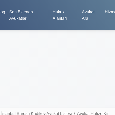
log
Son Eklenen
Hukuk
Avukat
Hizme
Avukatlar
Alanları
Ara
İstanbul Barosu Kadıköy Avukat Listesi
Avukat Hafize Kır