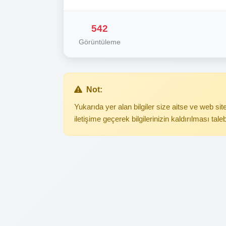
542
Görüntüleme
Not:
Yukarıda yer alan bilgiler size aitse ve web s
iletişime geçerek bilgilerinizin kaldırılması tale