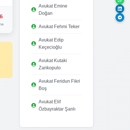
Avukat Emine
Doğan
6
me
Avukat Fehmi Teker
Avukat Edip
Keçecioğlu
Avukat Kutaki
Zarikopulo
Avukat Feridun Fikri
Boş
Avukat Elif
Özbayraktar Şanlı