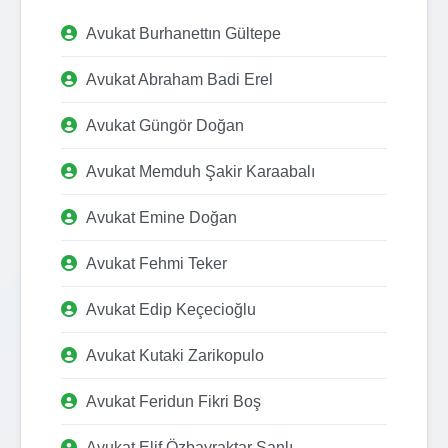
Avukat Burhanettın Gültepe
Avukat Abraham Badi Erel
Avukat Güngör Doğan
Avukat Memduh Şakir Karaabalı
Avukat Emine Doğan
Avukat Fehmi Teker
Avukat Edip Keçecioğlu
Avukat Kutaki Zarikopulo
Avukat Feridun Fikri Boş
Avukat Elif Özbayraktar Şanlı