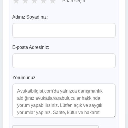
★
★
★
★
★
Puan seçin
Adınız Soyadınız:
E-posta Adresiniz:
Yorumunuz: