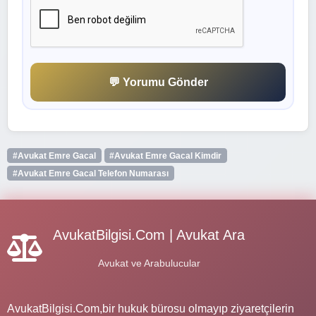
💬 Yorumu Gönder
#Avukat Emre Gacal
#Avukat Emre Gacal Kimdir
#Avukat Emre Gacal Telefon Numarası
AvukatBilgisi.Com | Avukat Ara
Avukat ve Arabulucular
AvukatBilgisi.Com,bir hukuk bürosu olmayıp ziyaretçilerin