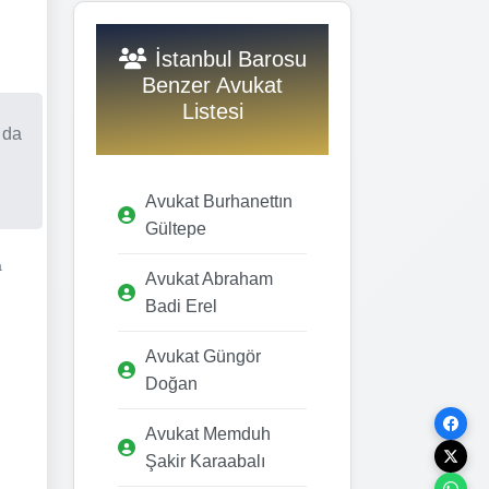
İstanbul Barosu
Benzer Avukat
Listesi
 da
Avukat Burhanettın
Gültepe
a
Avukat Abraham
Badi Erel
Avukat Güngör
Doğan
Avukat Memduh
Şakir Karaabalı