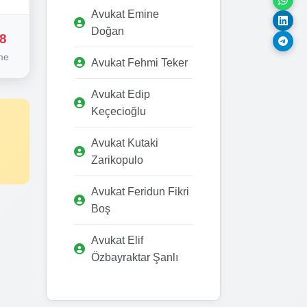
Avukat Emine
Doğan
8
me
Avukat Fehmi Teker
Avukat Edip
Keçecioğlu
Avukat Kutaki
Zarikopulo
Avukat Feridun Fikri
Boş
Avukat Elif
Özbayraktar Şanlı