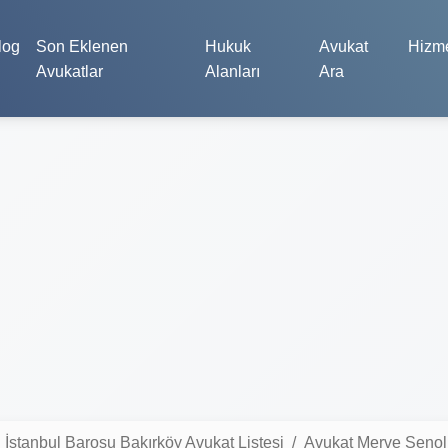
log
Son Eklenen
Hukuk
Avukat
Hizme
Avukatlar
Alanları
Ara
İstanbul Barosu Bakırköy Avukat Listesi
Avukat Merve Şenol