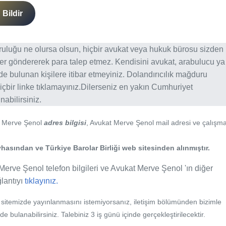
Bildir
ğruluğu ne olursa olsun, hiçbir avukat veya hukuk bürosu sizden
er göndererek para talep etmez. Kendisini avukat, arabulucu ya
erde bulunan kişilere itibar etmeyiniz. Dolandırıcılık mağduru
içbir linke tıklamayınız.Dilerseniz en yakın Cumhuriyet
abilirsiniz.
t Merve Şenol
adres bilgisi
, Avukat Merve Şenol mail adresi ve çalışm
hasından ve Türkiye Barolar Birliği web sitesinden alınmıştır.
Merve Şenol telefon bilgileri ve Avukat Merve Şenol 'ın diğer
ğlantıyı
tıklayınız.
b sitemizde yayınlanmasını istemiyorsanız, iletişim bölümünden bizimle
nde bulanabilirsiniz. Talebiniz 3 iş günü içinde gerçekleştirilecektir.