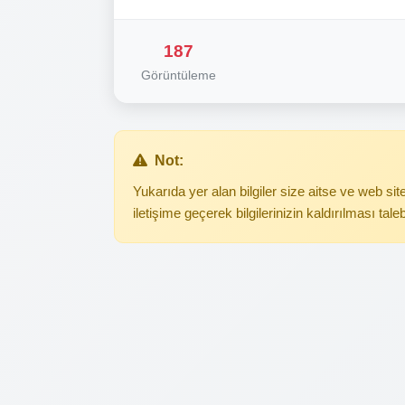
187
Görüntüleme
Not:
Yukarıda yer alan bilgiler size aitse ve web s
iletişime geçerek bilgilerinizin kaldırılması tale