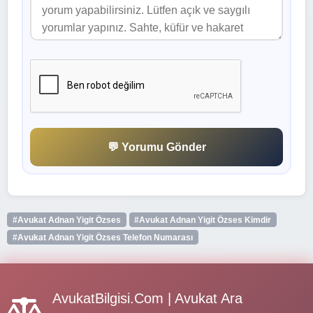
💬 Yorumu Gönder
#Avukat Adnan Yigit Özses
#Avukat Adnan Yigit Özses Kimdir
#Avukat Adnan Yigit Özses Telefon Numarası
AvukatBilgisi.Com | Avukat Ara