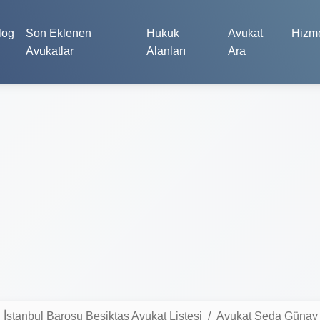
log
Son Eklenen
Hukuk
Avukat
Hizme
Avukatlar
Alanları
Ara
İstanbul Barosu Beşiktaş Avukat Listesi
Avukat Seda Günay 