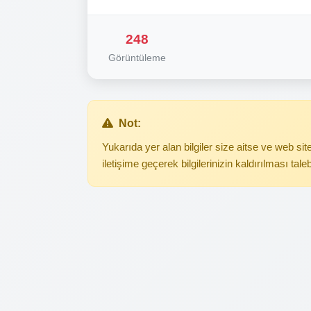
248
Görüntüleme
Not:
Yukarıda yer alan bilgiler size aitse ve web s
iletişime geçerek bilgilerinizin kaldırılması tale