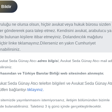
Bildir
ğruluğu ne olursa olsun, hiçbir avukat veya hukuk bürosu sizden
er göndererek para talep etmez. Kendisini avukat, arabulucu ya
erde bulunan kişilere itibar etmeyiniz. Dolandırıcılık mağduru
içbir linke tıklamayınız.Dilerseniz en yakın Cumhuriyet
abilirsiniz.
Avukat Seda Günay Atıcı
adres bilgisi
, Avukat Seda Günay Atıcı mail ad
lirsiniz.
hasından ve Türkiye Barolar Birliği web sitesinden alınmıştır.
ukat Seda Günay Atıcı telefon bilgileri ve Avukat Seda Günay Atı
lütfen bağlantıyı
tıklayınız.
b sitemizde yayınlanmasını istemiyorsanız, iletişim bölümünden bizimle
nde bulanabilirsiniz. Talebiniz 3 iş günü içinde gerçekleştirilecektir.