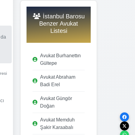
İstanbul Barosu
Benzer Avukat
Listesi
 da
Avukat Burhanettın
Gültepe
resi
Avukat Abraham
Badi Erel
Avukat Güngör
cı
Doğan
Avukat Memduh
Şakir Karaabalı