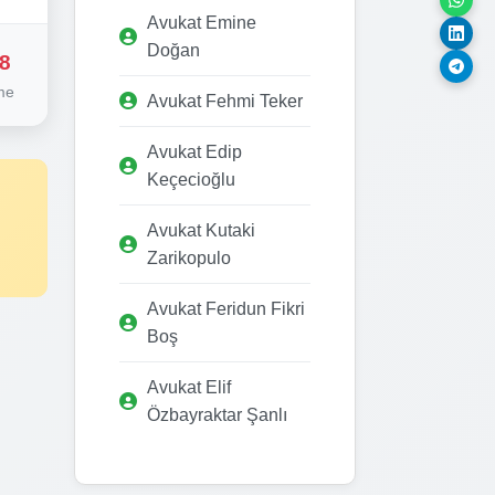
Avukat Emine
Doğan
8
me
Avukat Fehmi Teker
Avukat Edip
Keçecioğlu
Avukat Kutaki
Zarikopulo
Avukat Feridun Fikri
Boş
Avukat Elif
Özbayraktar Şanlı