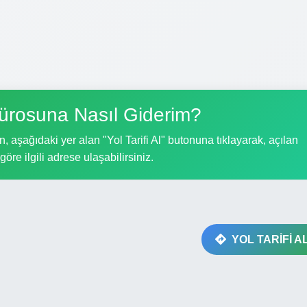
ürosuna Nasıl Giderim?
 aşağıdaki yer alan "Yol Tarifi Al" butonuna tıklayarak, açılan
göre ilgili adrese ulaşabilirsiniz.
YOL TARİFİ A