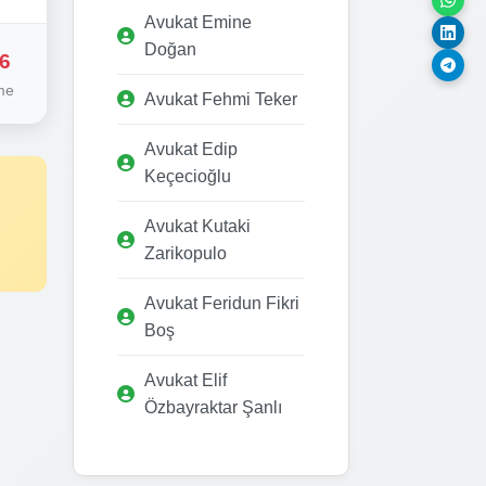
Avukat Emine
Doğan
6
me
Avukat Fehmi Teker
Avukat Edip
Keçecioğlu
Avukat Kutaki
Zarikopulo
Avukat Feridun Fikri
Boş
Avukat Elif
Özbayraktar Şanlı