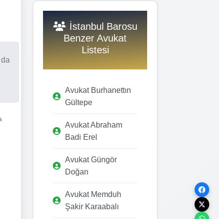
İstanbul Barosu
Benzer Avukat
Listesi
 da
Avukat Burhanettın
Gültepe
a
Avukat Abraham
Badi Erel
Avukat Güngör
Doğan
Avukat Memduh
Şakir Karaabalı