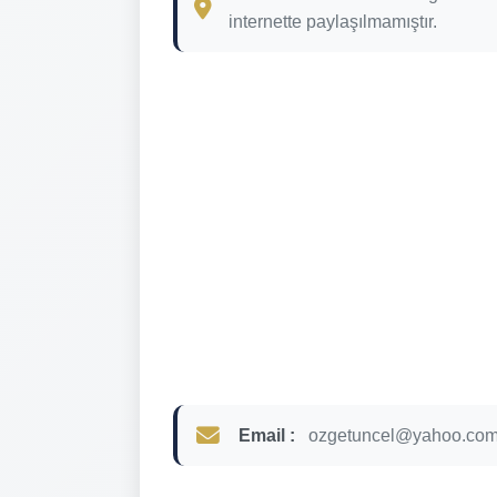
internette paylaşılmamıştır.
Email :
ozgetuncel@yahoo.co