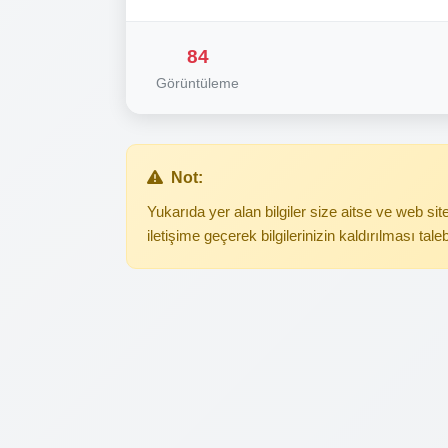
84
Görüntüleme
Not:
Yukarıda yer alan bilgiler size aitse ve web s
iletişime geçerek bilgilerinizin kaldırılması tale