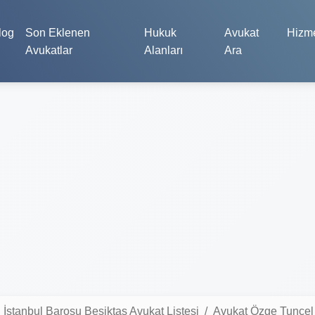
log
Son Eklenen
Hukuk
Avukat
Hizme
Avukatlar
Alanları
Ara
İstanbul Barosu Beşiktaş Avukat Listesi
Avukat Özge Tuncel