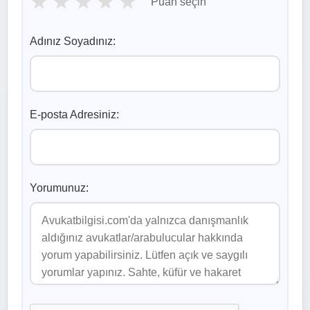
★
★
★
★
★
Puan seçin
Adınız Soyadınız:
E-posta Adresiniz:
Yorumunuz: