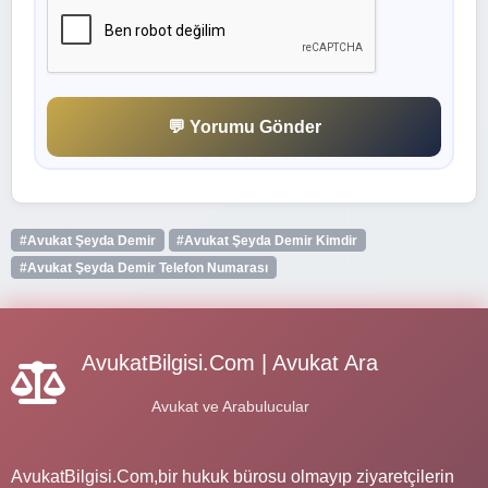
💬 Yorumu Gönder
#Avukat Şeyda Demir
#Avukat Şeyda Demir Kimdir
#Avukat Şeyda Demir Telefon Numarası
AvukatBilgisi.Com | Avukat Ara
Avukat ve Arabulucular
AvukatBilgisi.Com,bir hukuk bürosu olmayıp ziyaretçilerin