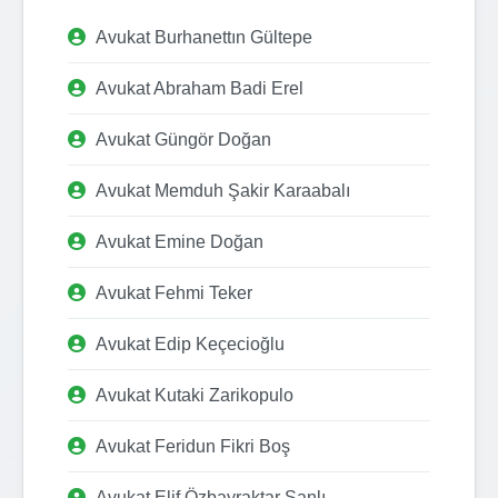
Avukat Burhanettın Gültepe
Avukat Abraham Badi Erel
Avukat Güngör Doğan
Avukat Memduh Şakir Karaabalı
Avukat Emine Doğan
Avukat Fehmi Teker
Avukat Edip Keçecioğlu
Avukat Kutaki Zarikopulo
Avukat Feridun Fikri Boş
Avukat Elif Özbayraktar Şanlı