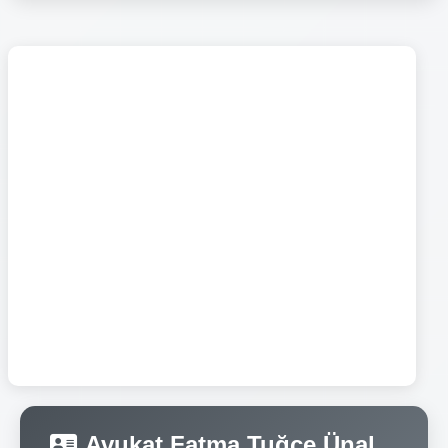
Avukat Fatma Tuğçe Ünal