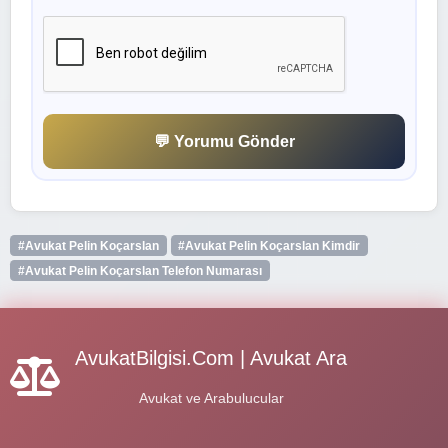
💬 Yorumu Gönder
#Avukat Pelin Koçarslan
#Avukat Pelin Koçarslan Kimdir
#Avukat Pelin Koçarslan Telefon Numarası
AvukatBilgisi.Com | Avukat Ara
Avukat ve Arabulucular