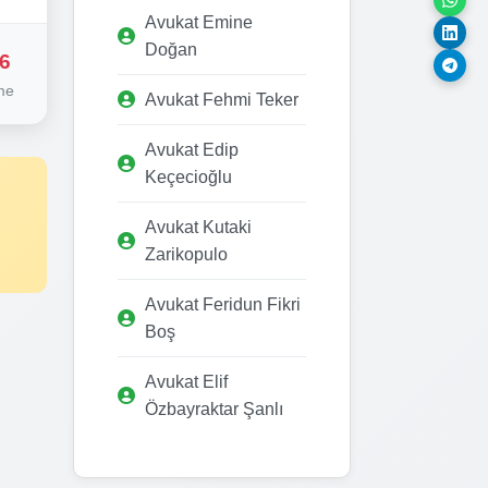
Avukat Emine
Doğan
6
me
Avukat Fehmi Teker
Avukat Edip
Keçecioğlu
Avukat Kutaki
Zarikopulo
Avukat Feridun Fikri
Boş
Avukat Elif
Özbayraktar Şanlı