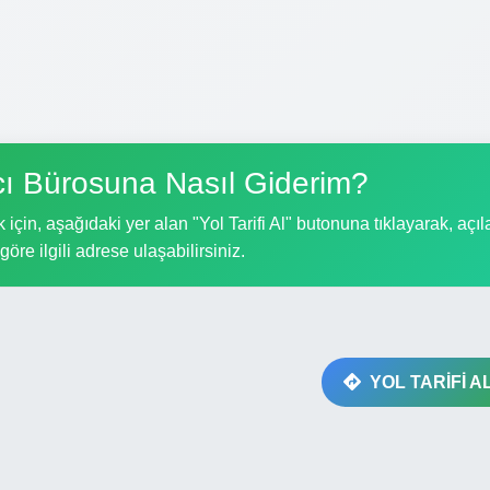
ı Bürosuna Nasıl Giderim?
in, aşağıdaki yer alan "Yol Tarifi Al" butonuna tıklayarak, açıl
göre ilgili adrese ulaşabilirsiniz.
YOL TARİFİ A