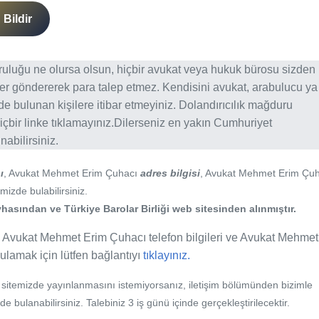
Bildir
ğruluğu ne olursa olsun, hiçbir avukat veya hukuk bürosu sizden
er göndererek para talep etmez. Kendisini avukat, arabulucu ya
erde bulunan kişilere itibar etmeyiniz. Dolandırıcılık mağduru
içbir linke tıklamayınız.Dilerseniz en yakın Cumhuriyet
abilirsiniz.
ı
, Avukat Mehmet Erim Çuhacı
adres bilgisi
, Avukat Mehmet Erim Çu
mizde bulabilirsiniz.
hasından ve Türkiye Barolar Birliği web sitesinden alınmıştır.
, Avukat Mehmet Erim Çuhacı telefon bilgileri ve Avukat Mehmet
rgulamak için lütfen bağlantıyı
tıklayınız.
b sitemizde yayınlanmasını istemiyorsanız, iletişim bölümünden bizimle
nde bulanabilirsiniz. Talebiniz 3 iş günü içinde gerçekleştirilecektir.