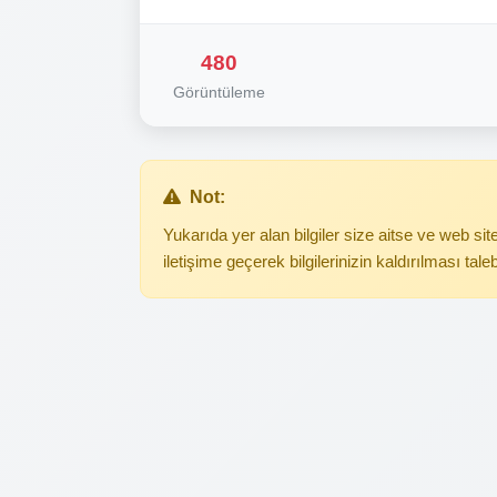
480
Görüntüleme
Not:
Yukarıda yer alan bilgiler size aitse ve web s
iletişime geçerek bilgilerinizin kaldırılması tale