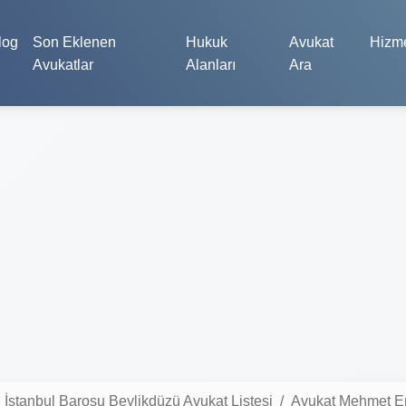
log
Son Eklenen
Hukuk
Avukat
Hizme
Avukatlar
Alanları
Ara
İstanbul Barosu Beylikdüzü Avukat Listesi
Avukat Mehmet E