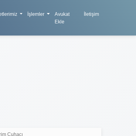
tlerimiz
İşlemler
Avukat
İletişim
Ekle
rim Çuhacı