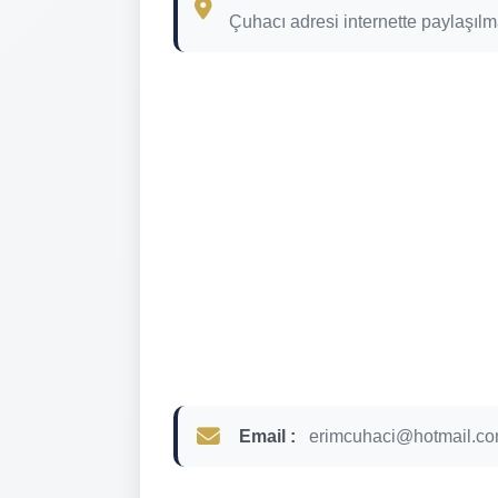
Çuhacı adresi internette paylaşılm
Email :
erimcuhaci@hotmail.c