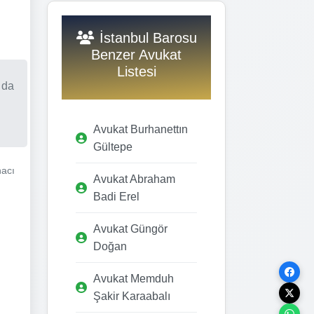
İstanbul Barosu
Benzer Avukat
Listesi
 da
Avukat Burhanettın
Gültepe
hacı
Avukat Abraham
Badi Erel
Avukat Güngör
Doğan
Avukat Memduh
Şakir Karaabalı