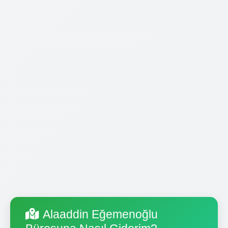
Alaaddin Eğemenoğlu