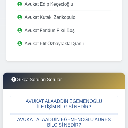
Avukat Edip Keçecioğlu
Avukat Kutaki Zarikopulo
Avukat Feridun Fikri Boş
Avukat Elif Özbayraktar Şanlı
Sıkça Sorulan Sorular
AVUKAT ALAADDIN EĞEMENOĞLU
İLETIŞIM BILGISI NEDIR?
AVUKAT ALAADDIN EĞEMENOĞLU ADRES
BILGISI NEDIR?