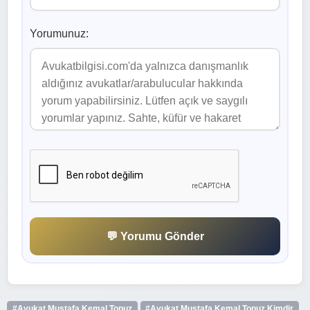
Yorumunuz:
💬 Yorumu Gönder
#Avukat Mustafa Kemal Topuz
#Avukat Mustafa Kemal Topuz Kimdir