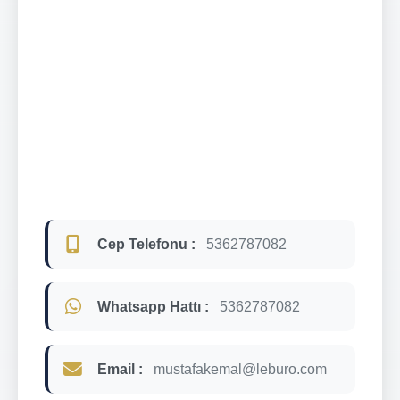
Cep Telefonu :
5362787082
Whatsapp Hattı :
5362787082
Email :
mustafakemal@leburo.com