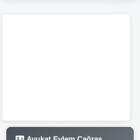
Avukat Eylem Çağraş