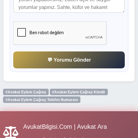
💬 Yorumu Gönder
#Avukat Eylem Çağraş
#Avukat Eylem Çağraş Kimdir
#Avukat Eylem Çağraş Telefon Numarası
AvukatBilgisi.Com | Avukat Ara