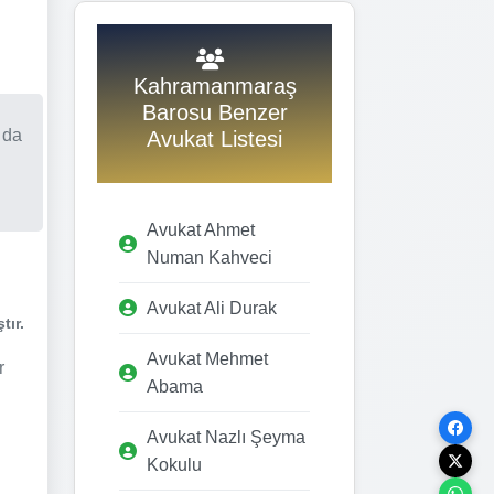
Kahramanmaraş
Barosu Benzer
 da
Avukat Listesi
Avukat Ahmet
Numan Kahveci
Avukat Ali Durak
tır.
Avukat Mehmet
r
Abama
Avukat Nazlı Şeyma
Kokulu