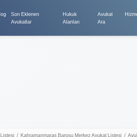
log
Son Eklenen
Hukuk
Avukat
Hizme
Avukatlar
Alanları
Ara
istesi
Kahramanmaraş Barosu Merkez Avukat Listesi
Avu