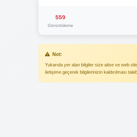
559
Görüntüleme
Not:
Yukarıda yer alan bilgiler size aitse ve web s
iletişime geçerek bilgilerinizin kaldırılması tale