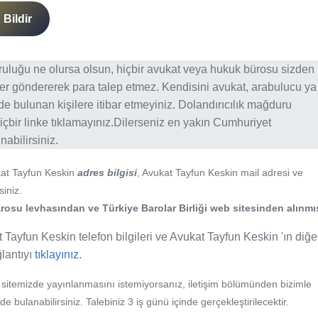
Bildir
ğruluğu ne olursa olsun, hiçbir avukat veya hukuk bürosu sizden
er göndererek para talep etmez. Kendisini avukat, arabulucu ya
erde bulunan kişilere itibar etmeyiniz. Dolandırıcılık mağduru
içbir linke tıklamayınız.Dilerseniz en yakın Cumhuriyet
abilirsiniz.
kat Tayfun Keskin
adres bilgisi
, Avukat Tayfun Keskin mail adresi ve
siniz.
su levhasından ve Türkiye Barolar Birliği web sitesinden alınmış
 Tayfun Keskin telefon bilgileri ve Avukat Tayfun Keskin 'ın diğe
ğlantıyı
tıklayınız.
b sitemizde yayınlanmasını istemiyorsanız, iletişim bölümünden bizimle
nde bulanabilirsiniz. Talebiniz 3 iş günü içinde gerçekleştirilecektir.