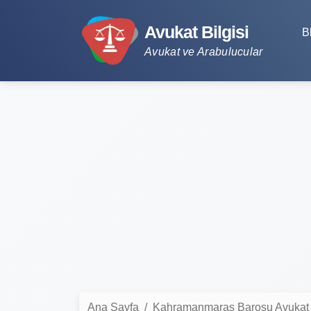
Avukat Bilgisi
B
Avukat ve Arabulucular
Ana Sayfa
Kahramanmaraş Barosu Avukat L