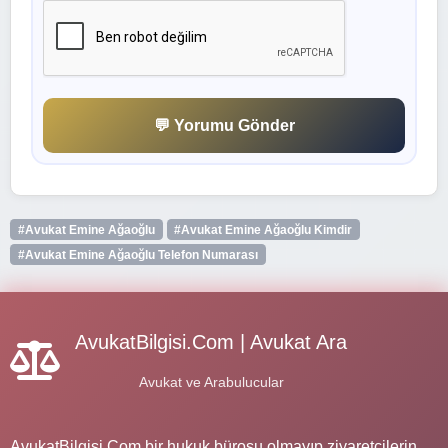
💬 Yorumu Gönder
#Avukat Emine Ağaoğlu
#Avukat Emine Ağaoğlu Kimdir
#Avukat Emine Ağaoğlu Telefon Numarası
AvukatBilgisi.Com | Avukat Ara
Avukat ve Arabulucular
AvukatBilgisi.Com,bir hukuk bürosu olmayıp ziyaretçilerin