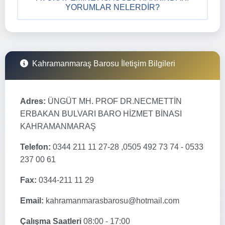
YORUMLAR NELERDIR?
Kahramanmaraş Barosu İletişim Bilgileri
Adres:
ÜNGÜT MH. PROF DR.NECMETTİN
ERBAKAN BULVARI BARO HİZMET BİNASI
KAHRAMANMARAŞ
Telefon:
0344 211 11 27-28 ,0505 492 73 74 - 0533
237 00 61
Fax:
0344-211 11 29
Email:
kahramanmarasbarosu@hotmail.com
Çalışma Saatleri
08:00 - 17:00