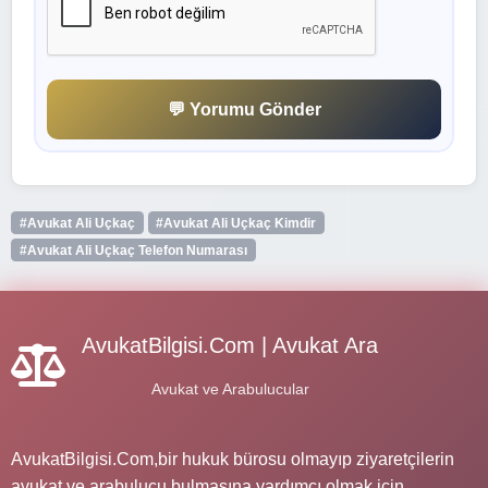
💬 Yorumu Gönder
#Avukat Ali Uçkaç
#Avukat Ali Uçkaç Kimdir
#Avukat Ali Uçkaç Telefon Numarası
AvukatBilgisi.Com | Avukat Ara
Avukat ve Arabulucular
AvukatBilgisi.Com,bir hukuk bürosu olmayıp ziyaretçilerin
avukat ve arabulucu bulmasına yardımcı olmak için