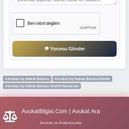
💬 Yorumu Gönder
#Avukat Aş Hukuk Bürosu
#Avukat Aş Hukuk Bürosu Kimdir
#Avukat Aş Hukuk Bürosu Telefon Numarası
AvukatBilgisi.Com | Avukat Ara
Avukat ve Arabulucular