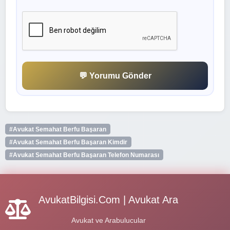
💬 Yorumu Gönder
#Avukat Semahat Berfu Başaran
#Avukat Semahat Berfu Başaran Kimdir
#Avukat Semahat Berfu Başaran Telefon Numarası
AvukatBilgisi.Com | Avukat Ara
Avukat ve Arabulucular