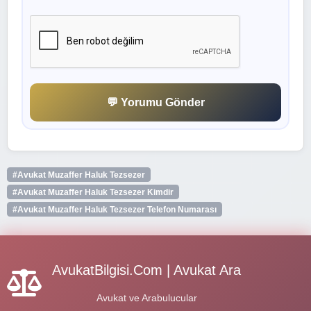
💬 Yorumu Gönder
#Avukat Muzaffer Haluk Tezsezer
#Avukat Muzaffer Haluk Tezsezer Kimdir
#Avukat Muzaffer Haluk Tezsezer Telefon Numarası
AvukatBilgisi.Com | Avukat Ara
Avukat ve Arabulucular