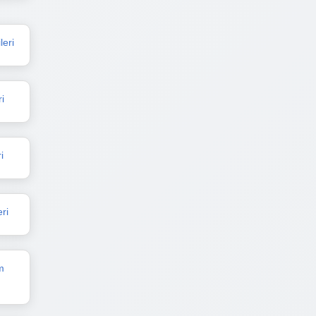
leri
i
i
ri
m