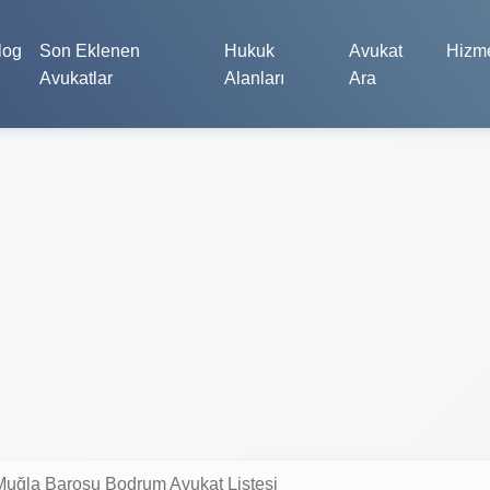
log
Son Eklenen
Hukuk
Avukat
Hizme
Avukatlar
Alanları
Ara
Muğla Barosu Bodrum Avukat Listesi