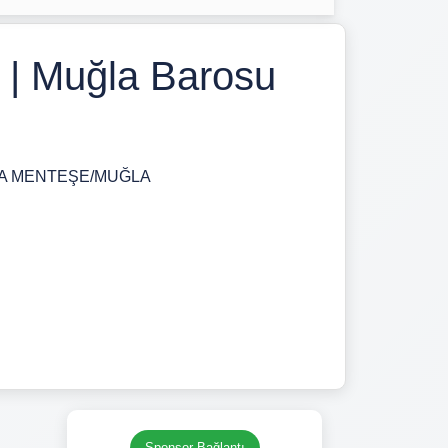
 | Muğla Barosu
o:2/A MENTEŞE/MUĞLA
Sponsor Bağlantı