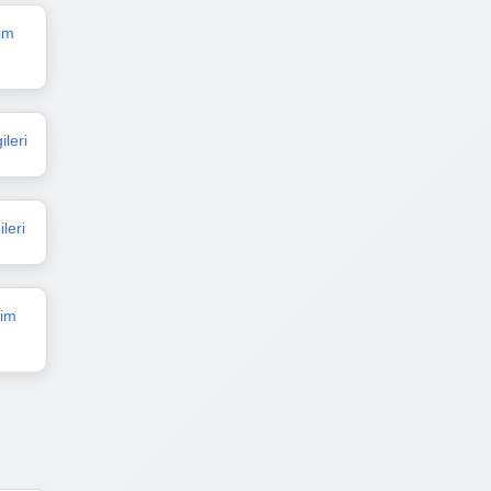
im
ileri
leri
şim