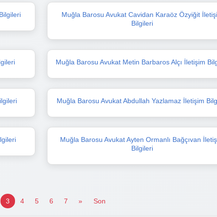
lgileri
Muğla Barosu Avukat Cavidan Karaöz Özyiğit İletiş
Bilgileri
gileri
Muğla Barosu Avukat Metin Barbaros Alçı İletişim Bilg
gileri
Muğla Barosu Avukat Abdullah Yazlamaz İletişim Bilgi
gileri
Muğla Barosu Avukat Ayten Ormanlı Bağçıvan İleti
Bilgileri
3
4
5
6
7
»
Son