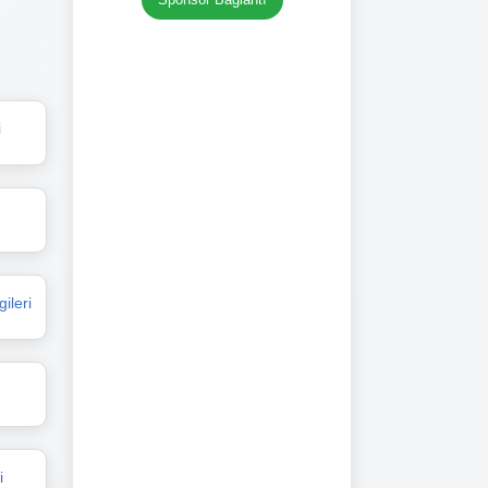
i
ileri
i