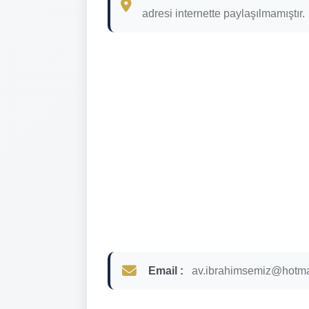
adresi internette paylaşılmamıştır.
Email :
av.ibrahimsemiz@hotma