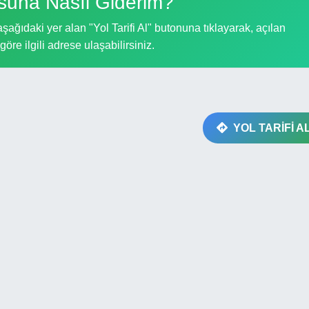
suna Nasıl Giderim?
ağıdaki yer alan "Yol Tarifi Al" butonuna tıklayarak, açılan
göre ilgili adrese ulaşabilirsiniz.
YOL TARİFİ A