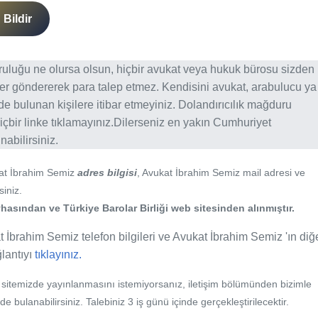
Bildir
ğruluğu ne olursa olsun, hiçbir avukat veya hukuk bürosu sizden
er göndererek para talep etmez. Kendisini avukat, arabulucu ya
erde bulunan kişilere itibar etmeyiniz. Dolandırıcılık mağduru
içbir linke tıklamayınız.Dilerseniz en yakın Cumhuriyet
abilirsiniz.
kat İbrahim Semiz
adres bilgisi
, Avukat İbrahim Semiz mail adresi ve
siniz.
asından ve Türkiye Barolar Birliği web sitesinden alınmıştır.
 İbrahim Semiz telefon bilgileri ve Avukat İbrahim Semiz 'ın diğ
ğlantıyı
tıklayınız.
b sitemizde yayınlanmasını istemiyorsanız, iletişim bölümünden bizimle
nde bulanabilirsiniz. Talebiniz 3 iş günü içinde gerçekleştirilecektir.