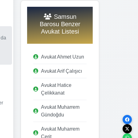
Samsun
Barosu Benzer
Avukat Listesi
 da
Avukat Ahmet Uzun
Avukat Arif Çalışıcı
Avukat Hatice
Çelikkanat
er
Avukat Muharrem
Gündoğdu
Avukat Muharrem
Cerit