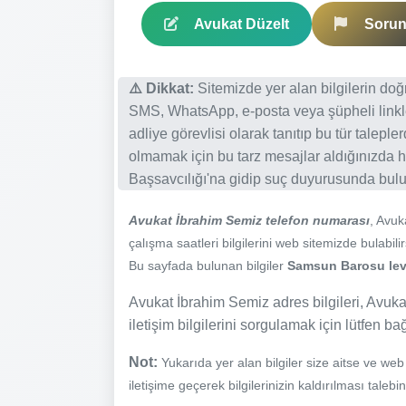
Avukat Düzelt
Sorun 
⚠️ Dikkat:
Sitemizde yer alan bilgilerin do
SMS, WhatsApp, e-posta veya şüpheli linkl
adliye görevlisi olarak tanıtıp bu tür talepl
olmamak için bu tarz mesajlar aldığınızda h
Başsavcılığı'na gidip suç duyurusunda bulun
Avukat İbrahim Semiz telefon numarası
, Avu
çalışma saatleri bilgilerini web sitemizde bulabilir
Bu sayfada bulunan bilgiler
Samsun Barosu levh
Avukat İbrahim Semiz adres bilgileri, Avukat
iletişim bilgilerini sorgulamak için lütfen ba
Not:
Yukarıda yer alan bilgiler size aitse ve we
iletişime geçerek bilgilerinizin kaldırılması talebi