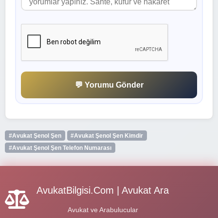
💬 Yorumu Gönder
#Avukat Şenol Şen
#Avukat Şenol Şen Kimdir
#Avukat Şenol Şen Telefon Numarası
AvukatBilgisi.Com | Avukat Ara
Avukat ve Arabulucular