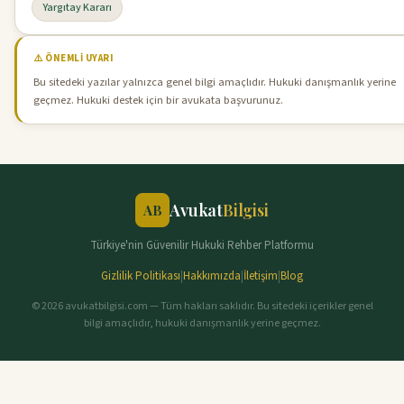
Yargıtay Kararı
⚠️ ÖNEMLI UYARI
Bu sitedeki yazılar yalnızca genel bilgi amaçlıdır. Hukuki danışmanlık yerine
geçmez. Hukuki destek için bir avukata başvurunuz.
Avukat
Bilgisi
AB
Türkiye'nin Güvenilir Hukuki Rehber Platformu
Gizlilik Politikası
|
Hakkımızda
|
İletişim
|
Blog
© 2026 avukatbilgisi.com — Tüm hakları saklıdır. Bu sitedeki içerikler genel
bilgi amaçlıdır, hukuki danışmanlık yerine geçmez.