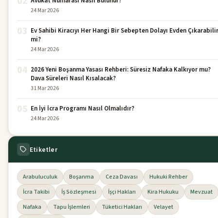
02
Avukat Numarası Nasıl Bulunur?
24 Mar 2026
03
Ev Sahibi Kiracıyı Her Hangi Bir Sebepten Dolayı Evden Çıkarabili
mi?
24 Mar 2026
04
2026 Yeni Boşanma Yasası Rehberi: Süresiz Nafaka Kalkıyor mu?
Dava Süreleri Nasıl Kısalacak?
31 Mar 2026
05
En İyi İcra Programı Nasıl Olmalıdır?
24 Mar 2026
Etiketler
Arabuluculuk
Boşanma
Ceza Davası
Hukuki Rehber
İcra Takibi
İş Sözleşmesi
İşçi Hakları
Kira Hukuku
Mevzuat
Nafaka
Tapu İşlemleri
Tüketici Hakları
Velayet