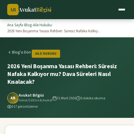
Avukat
Bilgisi
AB
Ana Sayfa
›
Blog
›
Aile Hukuku
›
2026 Yeni Boşanma Yasası Rehberi: Süresiz Nafaka Kalkıy...
Blog'a Dön
AILE HUKUKU
2026 Yeni Boşanma Yasası Rehberi: Süresiz
Nafaka Kalkıyor mu? Dava Süreleri Nasıl
Kısalacak?
Avukat Bilgisi
AB
31 Mart 2026
5 dakika okuma
Hukuk Editörü & Avukat
317 görüntüleme