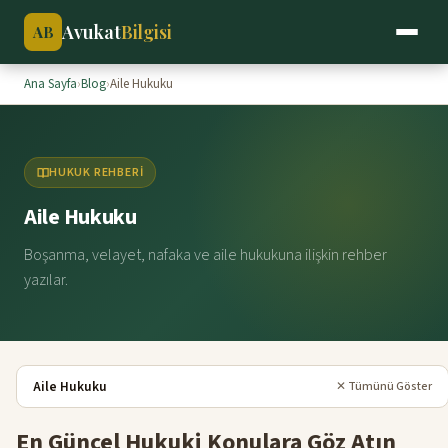
Avukat
Bilgisi
AB
Ana Sayfa
›
Blog
›
Aile Hukuku
HUKUK REHBERI
Aile Hukuku
Boşanma, velayet, nafaka ve aile hukukuna ilişkin rehber
yazılar.
Aile Hukuku
✕ Tümünü Göster
En Güncel Hukuki Konulara Göz Atın