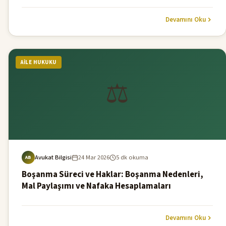
getirmeyi ve arabuluculuk mekanizmasını yaygınlaştırmayı
hedefler.
Devamını Oku
AILE HUKUKU
⚖️
Avukat Bilgisi
24 Mar 2026
5 dk okuma
AB
Boşanma Süreci ve Haklar: Boşanma Nedenleri,
Mal Paylaşımı ve Nafaka Hesaplamaları
Devamını Oku