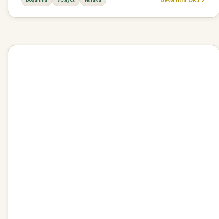
Devamını Oku
Boşanma
Velayet
Nafaka