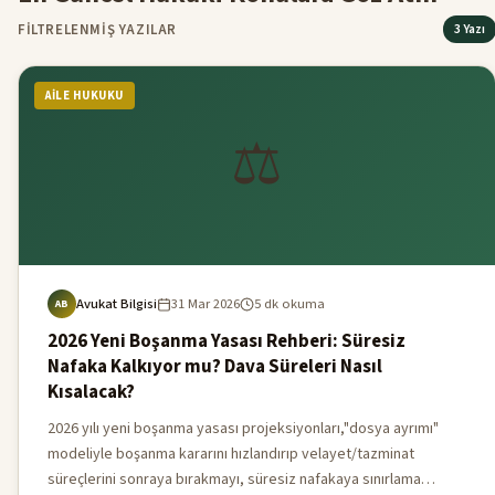
FILTRELENMIŞ YAZILAR
3 Yazı
AILE HUKUKU
⚖️
Avukat Bilgisi
31 Mar 2026
5 dk okuma
AB
2026 Yeni Boşanma Yasası Rehberi: Süresiz
Nafaka Kalkıyor mu? Dava Süreleri Nasıl
Kısalacak?
2026 yılı yeni boşanma yasası projeksiyonları,"dosya ayrımı"
modeliyle boşanma kararını hızlandırıp velayet/tazminat
süreçlerini sonraya bırakmayı, süresiz nafakaya sınırlama