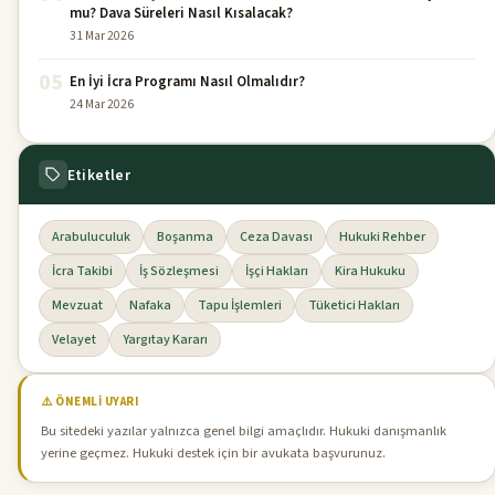
mu? Dava Süreleri Nasıl Kısalacak?
31 Mar 2026
05
En İyi İcra Programı Nasıl Olmalıdır?
24 Mar 2026
Etiketler
Arabuluculuk
Boşanma
Ceza Davası
Hukuki Rehber
İcra Takibi
İş Sözleşmesi
İşçi Hakları
Kira Hukuku
Mevzuat
Nafaka
Tapu İşlemleri
Tüketici Hakları
Velayet
Yargıtay Kararı
⚠️ ÖNEMLI UYARI
Bu sitedeki yazılar yalnızca genel bilgi amaçlıdır. Hukuki danışmanlık
yerine geçmez. Hukuki destek için bir avukata başvurunuz.