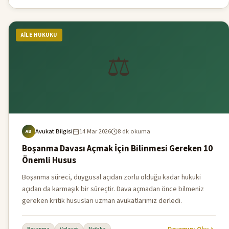
AILE HUKUKU
⚖️
Avukat Bilgisi
14 Mar 2026
8 dk okuma
AB
Boşanma Davası Açmak İçin Bilinmesi Gereken 10
Önemli Husus
Boşanma süreci, duygusal açıdan zorlu olduğu kadar hukuki
açıdan da karmaşık bir süreçtir. Dava açmadan önce bilmeniz
gereken kritik hususları uzman avukatlarımız derledi.