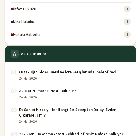
İnfaz Hukuku
1
Mira Hukuku
1
Hukuki Haberler
1
Çok Okunanlar
01
Ortaklığın Giderilmesi ve İcra Satışlarında İhale Süreci
24 Mar 2026
02
Avukat Numarası Nasıl Bulunur?
24 Mar 2026
03
Ev Sahibi Kiracıyı Her Hangi Bir Sebepten Dolayı Evden
Çıkarabilir mi?
24 Mar 2026
04
2026 Yeni Boşanma Yasası Rehberi: Süresiz Nafaka Kalkıyor