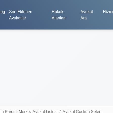
log
Son Eklenen
Hukuk
Avukat
Hizme
Avukatlar
Alanları
Ara
lu Barosu Merkez Avukat Listesi
Avukat Coşkun Selen