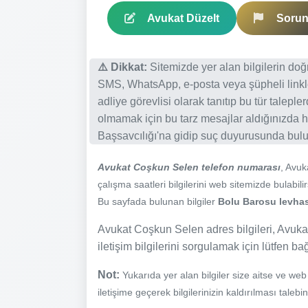
Avukat Düzelt
Sorun 
⚠️ Dikkat:
Sitemizde yer alan bilgilerin do
SMS, WhatsApp, e-posta veya şüpheli linkl
adliye görevlisi olarak tanıtıp bu tür talepl
olmamak için bu tarz mesajlar aldığınızda h
Başsavcılığı'na gidip suç duyurusunda bulun
Avukat Coşkun Selen telefon numarası
, Avu
çalışma saatleri bilgilerini web sitemizde bulabilir
Bu sayfada bulunan bilgiler
Bolu Barosu levhası
Avukat Coşkun Selen adres bilgileri, Avukat
iletişim bilgilerini sorgulamak için lütfen ba
Not:
Yukarıda yer alan bilgiler size aitse ve we
iletişime geçerek bilgilerinizin kaldırılması talebi