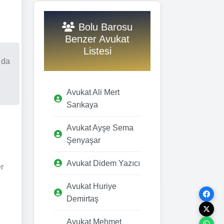
Bolu Barosu
Benzer Avukat
Listesi
 da
Avukat Ali Mert
Sarıkaya
Avukat Ayşe Sema
Şenyaşar
Avukat Didem Yazıcı
r
Avukat Huriye
Demirtaş
Avukat Mehmet