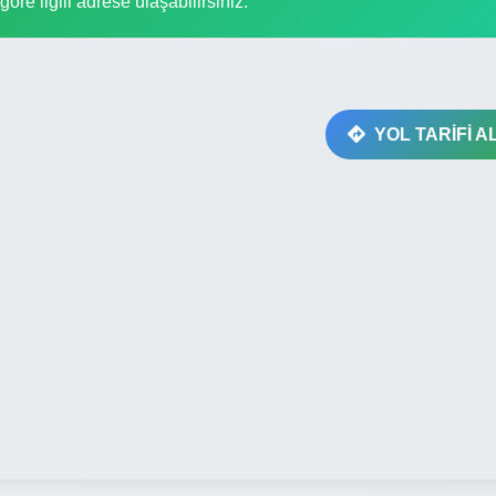
göre ilgili adrese ulaşabilirsiniz.
YOL TARİFİ A