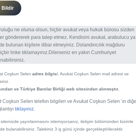
Bildir
ğruluğu ne olursa olsun, hiçbir avukat veya hukuk bürosu sizden
er göndererek para talep etmez. Kendisini avukat, arabulucu ya
erde bulunan kişilere itibar etmeyiniz. Dolandırıcılık mağduru
içbir linke tıklamayınız.Dilerseniz en yakın Cumhuriyet
abilirsiniz.
kat Coşkun Selen
adres bilgisi
, Avukat Coşkun Selen mail adresi ve
siniz.
ndan ve Türkiye Barolar Birliği web sitesinden alınmıştır.
 Coşkun Selen telefon bilgileri ve Avukat Coşkun Selen 'ın diğe
ğlantıyı
tıklayınız.
b sitemizde yayınlanmasını istemiyorsanız, iletişim bölümünden bizimle
nde bulanabilirsiniz. Talebiniz 3 iş günü içinde gerçekleştirilecektir.