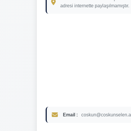
adresi internette paylaşılmamıştır.
Email :
coskun@coskunselen.av