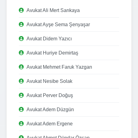
Avukat Ali Mert Sarıkaya
Avukat Ayşe Sema Şenyaşar
Avukat Didem Yazıcı
Avukat Huriye Demirtaş
Avukat Mehmet Faruk Yazgan
Avukat Nesibe Solak
Avukat Perver Doğuş
Avukat Adem Düzgün
Avukat Adem Ergene
Avukat Ahmet Dündar Özcan